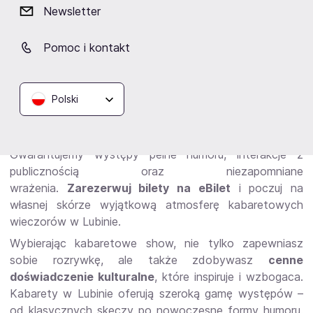
Newsletter
Dlaczego warto wybrać się na
Pomoc i kontakt
kabaretowe show?
Polski
Szukasz sposobu na oderwanie się od codzienności?
Chcesz zanurzyć się w świecie pełnym śmiechu i dobrej
zabawy? Kabaretowe show to doskonały wybór!
Gwarantujemy występy pełne humoru, interakcje z
publicznością oraz niezapomniane
wrażenia.
Zarezerwuj bilety na eBilet
i poczuj na
własnej skórze wyjątkową atmosferę kabaretowych
wieczorów w Lubinie.
Wybierając kabaretowe show, nie tylko zapewniasz
sobie rozrywkę, ale także zdobywasz
cenne
doświadczenie kulturalne
, które inspiruje i wzbogaca.
Kabarety w Lubinie oferują szeroką gamę występów –
od klasycznych skeczy po nowoczesne formy humoru.