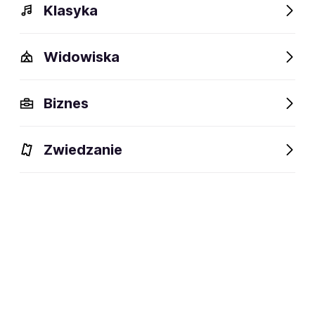
Klasyka
Polecamy
Widowiska
Biznes
Zwiedzanie
Polska Noc Kabaretowa
Polska Noc Kabaretowa
2026
2027
11.09-13.12.2026
29.01-31.07.2027
Bielsko-Biała, Bydgoszcz,
Będzin, Białystok,
Częstochowa i inne
Grodzisk Mazowiecki i
inne