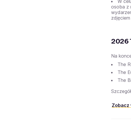
W cel
osoba z 
wydarzen
zdjęciem
2026 
Na konce
The R
The E
The B
Szczegół
Zobacz 