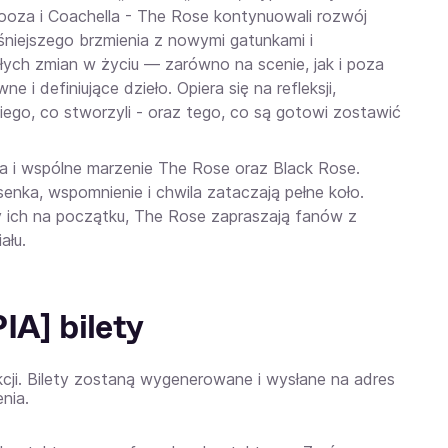
looza i Coachella - The Rose kontynuowali rozwój
śniejszego brzmienia z nowymi gatunkami i
łych zmian w życiu — zarówno na scenie, jak i poza
 i definiujące dzieło. Opiera się na refleksji,
iego, co stworzyli - oraz tego, co są gotowi zostawić
a i wspólne marzenie The Rose oraz Black Rose.
senka, wspomnienie i chwila zataczają pełne koło.
yły ich na początku, The Rose zapraszają fanów z
ału.
A] bilety
kcji. Bilety zostaną wygenerowane i wysłane na adres
nia.