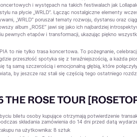
koncertowych i występach na takich festiwalach jak Lollapa
stylu na płycie „WRLD”. Łącząc nostalgiczne elementy wcze
ywami, „WRLD” poruszał tematy rozwoju, dystansu oraz ciąg
owszy album „ROSE” jawi się jako ich najbardziej introspektywne
iu pewnych etapów i transformacji, ukazując piękno wszystk
A to nie tylko trasa koncertowa. To pożegnanie, celebracj
gdzie przeszłość spotyka się z teraźniejszością, a każda pio
 się tą samą szczerością i emocjonalną głębią, które połącz
iata, by jeszcze raz stali się częścią tego ostatniego rozdzi
6 THE ROSE TOUR [ROSETOPI
byciu biletu osoby kupujące otrzymają potwierdzenie transa
odczas składania zamówienia do 14 dni przed datą wydarze
zakupu na użytkownika: 8 sztuk