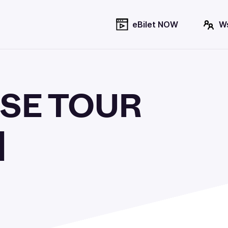
eBilet NOW
W
OSE TOUR
]