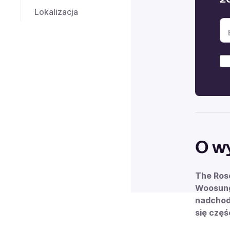
Lokalizacja
O w
The Rose
Woosung
nadchodz
się częś