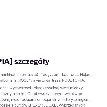
A] szczegóły
 multiinstrumentalista), Taegyeom (bas) oraz Hajoon
ym albumem „ROSE” i światową trasą ROSETOPIA.
ści, wytrwałości i nierozerwalnej więzi między
na każdym kroku. Od pierwszych wydawnictw po
pem, indie rockiem i emocjonalnym storytellingiem,
sukcesie albumów „HEAL” i „DUAL”, wyprzedanych