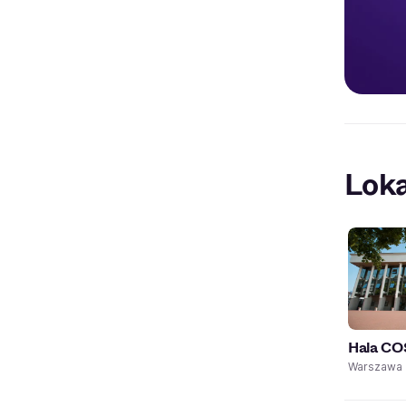
Loka
Hala CO
Warszawa