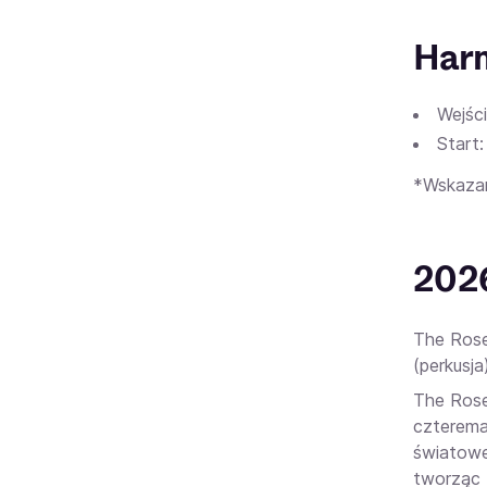
Har
Wejści
Start:
*Wskazan
202
The Rose
(perkusj
The Rose
czterema
światowe
tworząc 