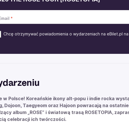
Email
Chcę otrzymywać powiadomienia o wydarzeniach na eBilet.pl na 
ydarzeniu
 w Polsce! Koreańskie ikony alt-popu i indie rocka wy
, Dojoon, Taegyeom oraz Hajoon powracają na ostatnie 
ący album „ROSE” i światową trasą ROSETOPIA, zaprasza
cią celebracji ich twórczości.