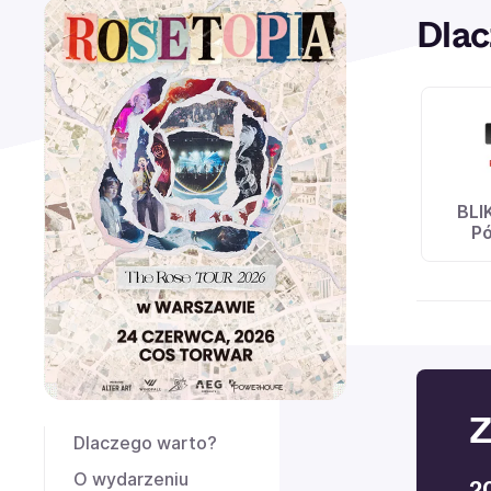
Dlac
BLI
Pó
Z
Dlaczego warto?
O wydarzeniu
2