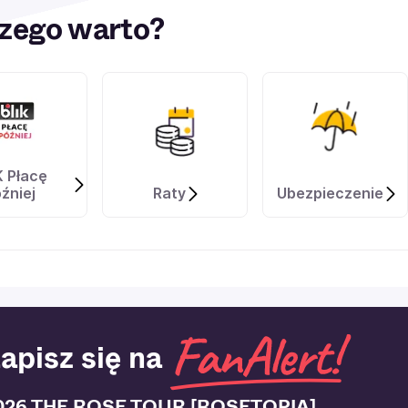
zego warto?
K Płacę
źniej
Raty
Ubezpieczenie
apisz się na
026 THE ROSE TOUR [ROSETOPIA]