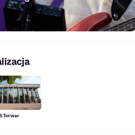
lizacja
S Torwar