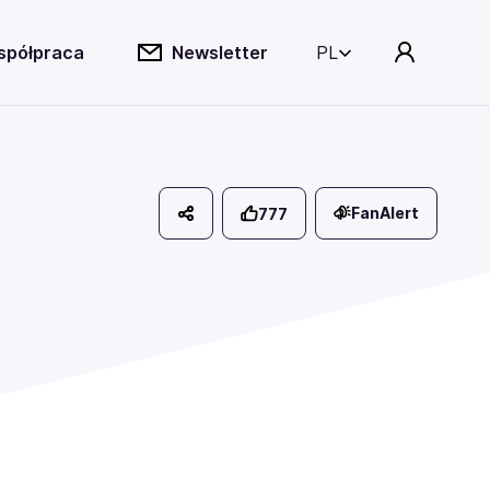
spółpraca
Newsletter
PL
FanAlert
777