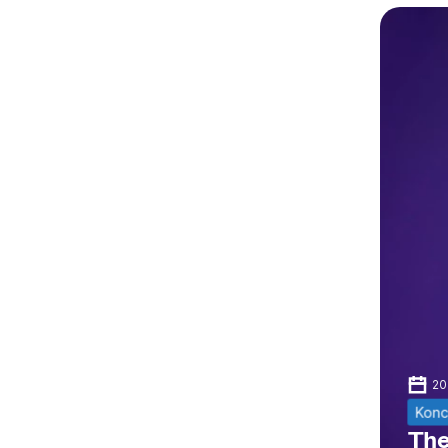
20
Konc
The