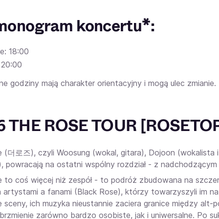
monogram koncertu*:
e: 18:00
 20:00
e godziny mają charakter orientacyjny i mogą ulec zmianie.
6 THE ROSE TOUR [ROSETOPI
 (더로즈), czyli Woosung (wokal, gitara), Dojoon (wokalista i
a), powracają na ostatni wspólny rozdział - z nadchodząc
 to coś więcej niż zespół - to podróż zbudowana na szczero
 artystami a fanami (Black Rose), którzy towarzyszyli im 
 sceny, ich muzyka nieustannie zaciera granice między alt-po
brzmienie zarówno bardzo osobiste, jak i uniwersalne. Po 