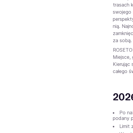
trasach 
swojego 
perspekt
nią. Najn
zamknięc
za sobą.
ROSETOPI
Miejsce, 
Kierując
całego św
202
Po na
podany p
Limit 