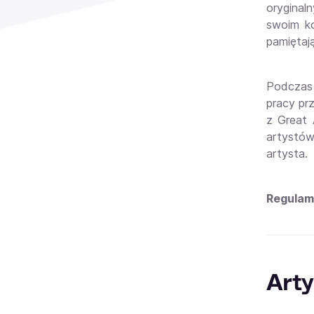
oryginal
swoim ko
pamiętaj
Podczas 
pracy pr
z Great 
artystów
artysta.
Regulam
Arty