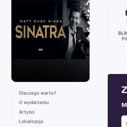
BLI
Pó
Z
Dlaczego warto?
O wydarzeniu
M
Artyści
Lokalizacja