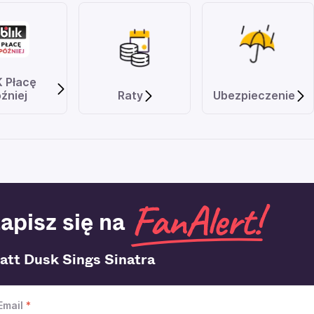
K Płacę
źniej
Raty
Ubezpieczenie
apisz się na
att Dusk Sings Sinatra
Email