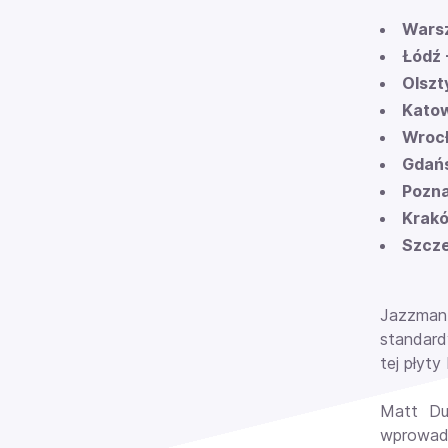
Warsz
Łódź 
Olszt
Katow
Wrocł
Gdańs
Pozna
Krakó
Szcze
Jazzman 
standard
tej płyty
Matt Dus
wprowad