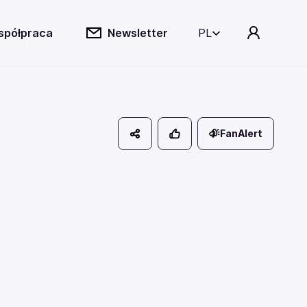
spółpraca
Newsletter
PL
FanAlert