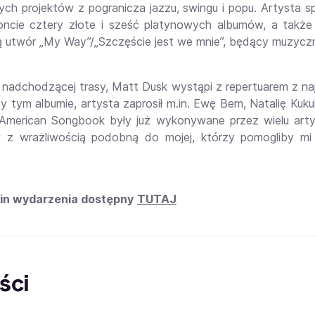
nych projektów z pogranicza jazzu, swingu i popu. Artysta 
ncie cztery złote i sześć platynowych albumów, a także l
ą utwór „My Way”/„Szczęście jest we mnie”, będący muzy
nadchodzącej trasy, Matt Dusk wystąpi z repertuarem z najno
zy tym albumie, artysta zaprosił m.in. Ewę Bem, Natalię Kuk
American Songbook były już wykonywane przez wielu arty
 z wrażliwością podobną do mojej, którzy pomogliby mi
in wydarzenia dostępny
TUTAJ
ści