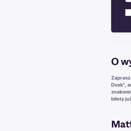
O w
Zaprasz
Dusk", a
znakomi
bilety j
Matt