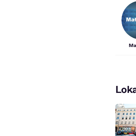
Ma
Loka