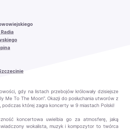
Nowowiejskiego
 Radia
wskiego
opina
Szczecinie
wości, gdy na listach przebojów królowały dzisiejsze
„Fly Me To The Moon”. Okazji do posłuchania utworów z
ę, podczas której zagra koncerty w 9 miastach Polski!
iczność koncertowa uwielbia go za atmosferę, jaką
iadczony wokalista, muzyk i kompozytor to twórca