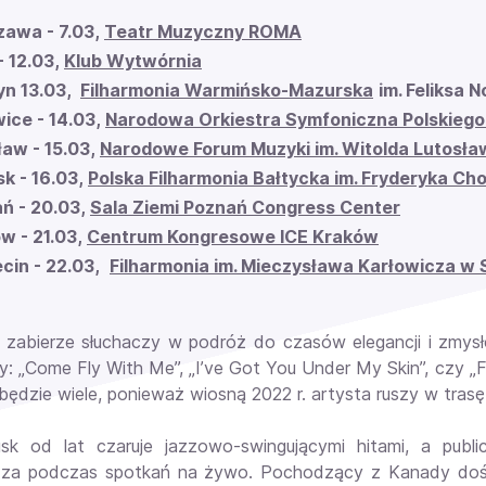
awa - 7.03,
Teatr Muzyczny ROMA
- 12.03,
Klub Wytwórnia
yn 13.03,
Filharmonia Warmińsko-Mazurska
im. Feliksa 
ice - 14.03,
Narodowa Orkiestra Symfoniczna Polskiego
aw - 15.03,
Narodowe Forum Muzyki im. Witolda Lutosła
k - 16.03,
Polska Filharmonia Bałtycka im. Fryderyka Ch
ń - 20.03,
Sala Ziemi Poznań Congress Center
w - 21.03,
Centrum Kongresowe ICE Kraków
cin - 22.03,
Filharmonia im. Mieczysława Karłowicza w 
zabierze słuchaczy w podróż do czasów elegancji i zmysło
y: „Come Fly With Me”, „I’ve Got You Under My Skin”, czy 
 będzie wiele, ponieważ wiosną 2022 r. artysta ruszy w tras
k od lat czaruje jazzowo-swingującymi hitami, a publ
za podczas spotkań na żywo. Pochodzący z Kanady dośw