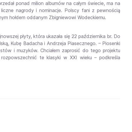
sprzedał ponad milion albumów na całym świecie, ma na
iczne nagrody i nominacje. Polscy fani z
pewnością
cznym hołdem oddanym Zbigniewowi Wodeckiemu.
wszej płyty, która ukazała się 22 października br. Do
ulską, Kubę Badacha i Andrzeja Piasecznego. –
Piosenki
stów i muzyków. Chciałem zaprosić do tego projektu
 rozpowszechnić te klasyki w XXI wieku
– podkreśla