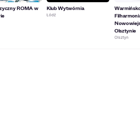
uzyczny ROMA w
Klub Wytwórnia
Warmińsko
ie
Filharmonia
Łódź
Nowowiejs
Olsztynie
Olsztyn