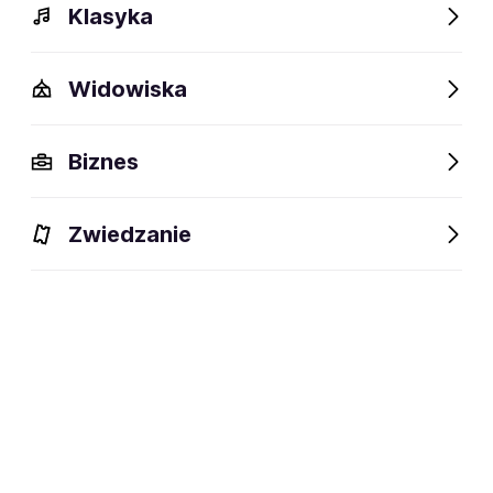
Klasyka
Polecamy
Widowiska
Biznes
Zwiedzanie
Wymyśliłem Ciebie -
Koncert Pamięci Andrzeja
Zauchy
12.09-16.11.2026
Bielsko-Biała,
Częstochowa, Gdańsk i
inne