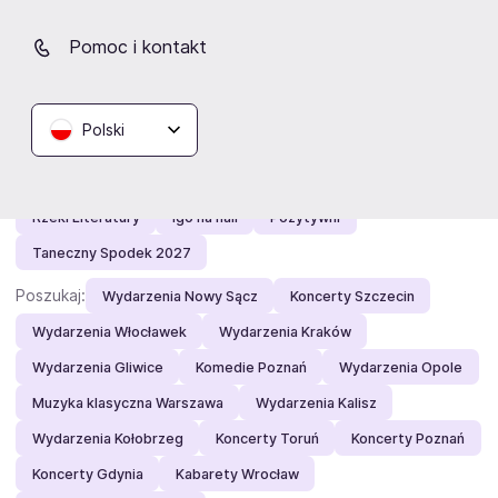
Olsztyn Green Festival
Two Feet
Kabaret Neo-Nówka
ABBA Symfonicznie
FAME 32
Epic Rock
Pomoc i kontakt
Only The Poets
B-DAY Festival
Zamojskie Winogranie
Lyski Rock Festiwal
Hot Wheels
Przyjazne dusze
Polski
FESTIVALAND
Factory of Sound
Sunset Square
Mazovia Open
OFF Festival
Otsochodzi - RIOTT
Rzeki Literatury
Igo na hali
Pozytywni
Taneczny Spodek 2027
Poszukaj:
Wydarzenia Nowy Sącz
Koncerty Szczecin
Wydarzenia Włocławek
Wydarzenia Kraków
Wydarzenia Gliwice
Komedie Poznań
Wydarzenia Opole
Muzyka klasyczna Warszawa
Wydarzenia Kalisz
Wydarzenia Kołobrzeg
Koncerty Toruń
Koncerty Poznań
Koncerty Gdynia
Kabarety Wrocław