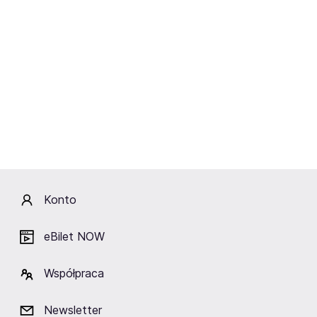
Ciekawe miejsca w okolicy
Filharmonia Częstochowska
im. Bronisława Hubermana
Częstochowa
Konto
eBilet NOW
Zobacz też
Współpraca
Polecamy:
Louis Villain
Modestep
Gilla Band
Newsletter