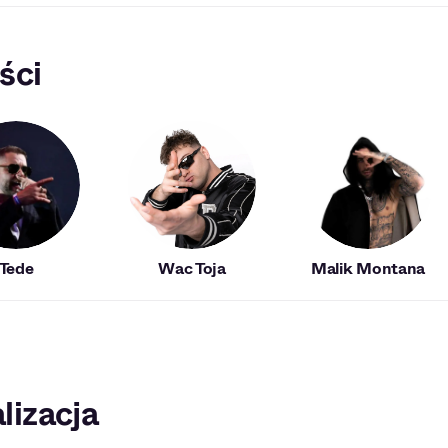
ści
Tede
Wac Toja
Malik Montana
lizacja