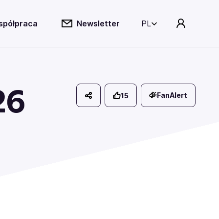
spółpraca
Newsletter
PL
26
FanAlert
15