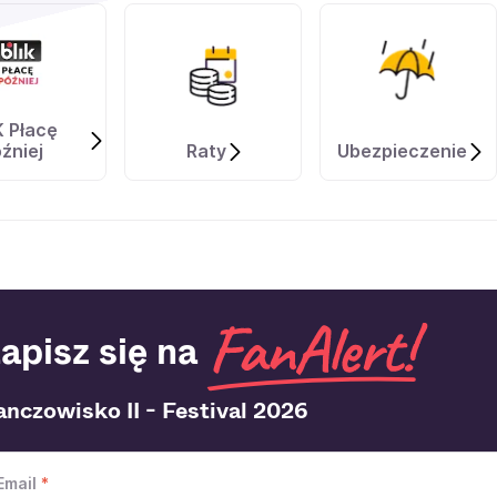
K Płacę
źniej
Raty
Ubezpieczenie
apisz się na
nczowisko II - Festival 2026
Email