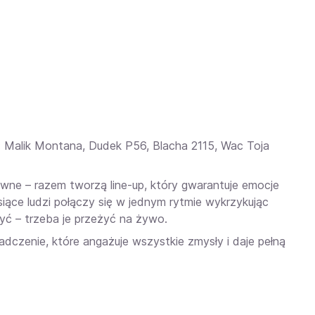
ap: Malik Montana, Dudek P56, Blacha 2115, Wac Toja
t pewne – razem tworzą line-up, który gwarantuje emocje
iące ludzi połączy się w jednym rytmie wykrzykując
yć – trzeba je przeżyć na żywo.
dczenie, które angażuje wszystkie zmysły i daje pełną