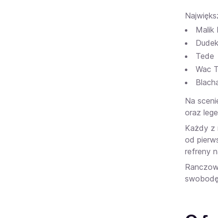
Najwięks
Malik
Dude
Tede
Wac T
Blach
Na scenie
oraz leg
Każdy z n
od pierw
refreny 
Ranczowi
swobodę 