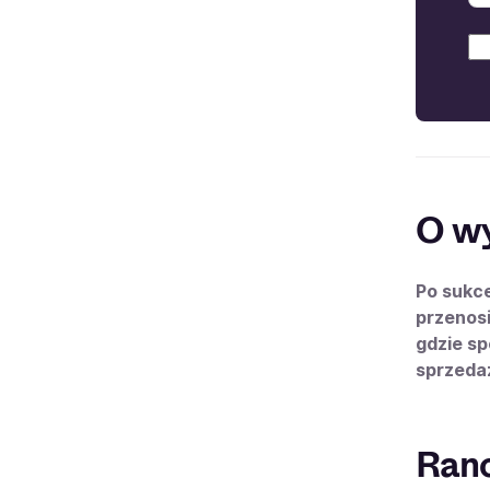
O w
Po sukce
przenosi
gdzie sp
sprzeda
Ranc