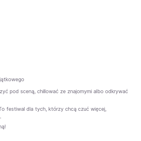
yjątkowego
ńczyć pod sceną, chillować ze znajomymi albo odkrywać
 To festiwal dla tych, którzy chcą czuć więcej,
.
ną!