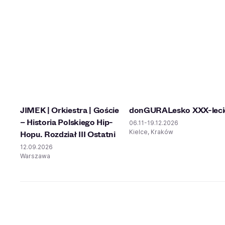
JIMEK | Orkiestra | Goście
donGURALesko XXX-leci
– Historia Polskiego Hip-
06.11-19.12.2026
Kielce, Kraków
Hopu. Rozdział III Ostatni
12.09.2026
Warszawa