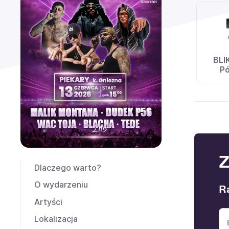
BLI
Pó
Z
Dlaczego warto?
O wydarzeniu
Ra
Artyści
Lokalizacja