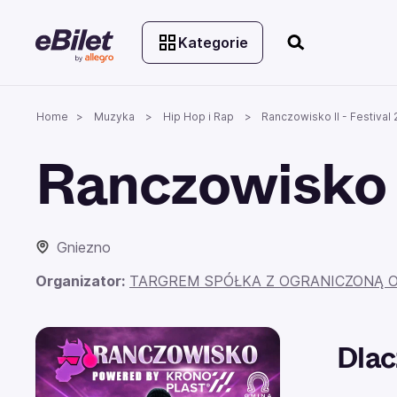
Kategorie
Home
Muzyka
Hip Hop i Rap
Ranczowisko II - Festival
Ranczowisko I
Gniezno
Organizator:
TARGREM SPÓŁKA Z OGRANICZONĄ 
Dlac