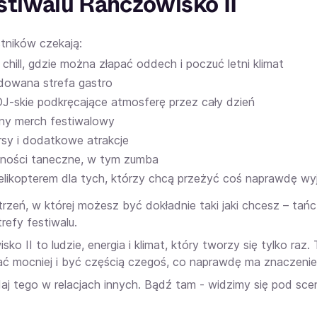
stiwalu Ranczowisko II
tników czekają:
 chill, gdzie można złapać oddech i poczuć letni klimat
dowana strefa gastro
DJ-skie podkręcające atmosferę przez cały dzień
alny merch festiwalowy
rsy i dodatkowe atrakcje
ności taneczne, w tym zumba
helikopterem dla tych, którzy chcą przeżyć coś naprawdę w
trzeń, w której możesz być dokładnie taki jaki chcesz – ta
trefy festiwalu.
ko II to ludzie, energia i klimat, który tworzy się tylko raz.
ć mocniej i być częścią czegoś, co naprawdę ma znaczenie
daj tego w relacjach innych. Bądź tam - widzimy się pod sce