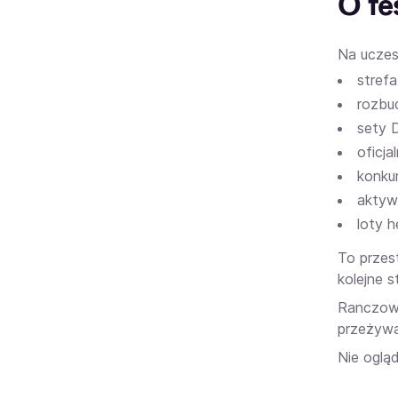
O fe
Na uczes
strefa
rozbu
sety 
oficj
konku
aktyw
loty 
To przes
kolejne s
Ranczowis
przeżywa
Nie oglą