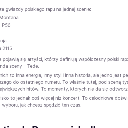
ze gwiazdy polskiego rapu na jednej scenie:
 Montana
k P56
oja
a 2115
 pojawią się artyści, którzy definiują współczesny polski r
enda sceny – Tede.
ich to inna energia, inny styl i inna historia, ale jedno jes
szego do ostatniego numeru. To właśnie tutaj, pod sceną tys
największych hitów. To momenty, których nie da się odtworz
sko to jednak coś więcej niż koncert. To całodniowe doświa
wyboru, jak chcesz spędzić ten czas.