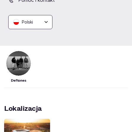
Pomoc i kontakt
singiel! Posłuchaj “milk of the
przyjedzie do Polski!
madonna”
Polski
Artyści
Deftones
Lokalizacja