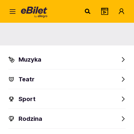
Home
Muzyka
Metal
Deftones
Deftones
Muzyka
Łódź
Organizator:
Alter Art
Teatr
Sport
FanAlert
1685
Rodzina