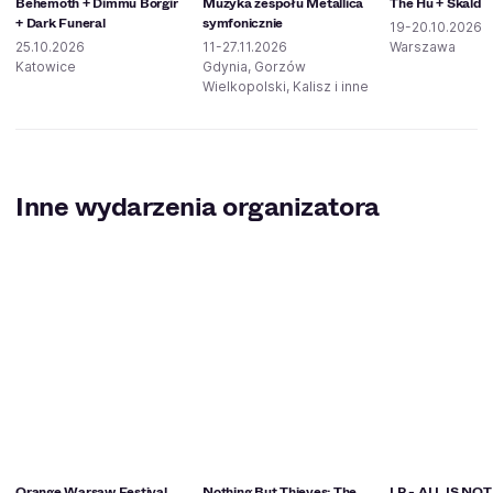
Behemoth + Dimmu Borgir
Muzyka zespołu Metallica
The Hu + Skald
+ Dark Funeral
symfonicznie
19-20.10.2026
25.10.2026
11-27.11.2026
Warszawa
Katowice
Gdynia, Gorzów
Wielkopolski, Kalisz i inne
Inne wydarzenia organizatora
Orange Warsaw Festival
Nothing But Thieves: The
LP - ALL IS NO