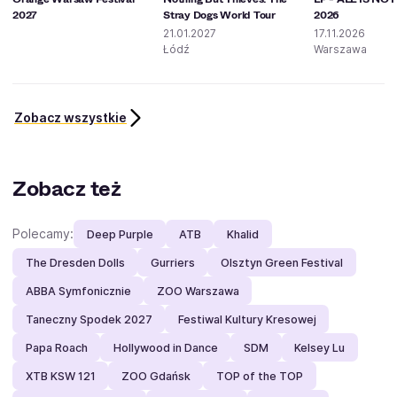
2027
Stray Dogs World Tour
2026
21.01.2027
17.11.2026
Łódź
Warszawa
Zobacz wszystkie
Zobacz też
Polecamy:
Deep Purple
ATB
Khalid
The Dresden Dolls
Gurriers
Olsztyn Green Festival
ABBA Symfonicznie
ZOO Warszawa
Taneczny Spodek 2027
Festiwal Kultury Kresowej
Papa Roach
Hollywood in Dance
SDM
Kelsey Lu
XTB KSW 121
ZOO Gdańsk
TOP of the TOP