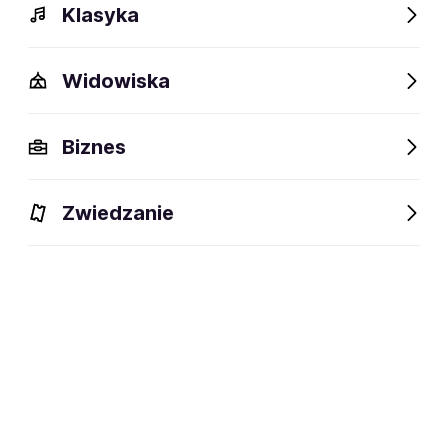
Klasyka
Widowiska
Biznes
Zwiedzanie
Dlaczego warto?
O wydarzeniu
Artyści
Lokalizac
Dlaczego warto?