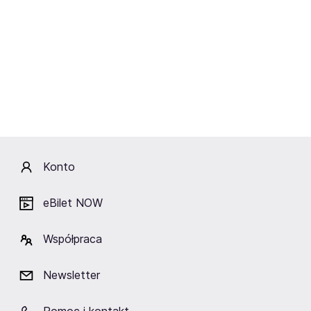
Konto
eBilet NOW
Współpraca
Newsletter
Muzyka
Metal
17.10.2025
Deftones publikuje nowy
Doczekaliśmy się! D