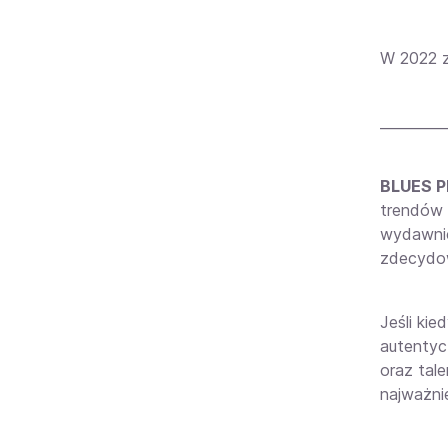
W 2022 z
_________
BLUES P
trendów
wydawnic
zdecydow
Jeśli kie
autentycz
oraz tal
najważni