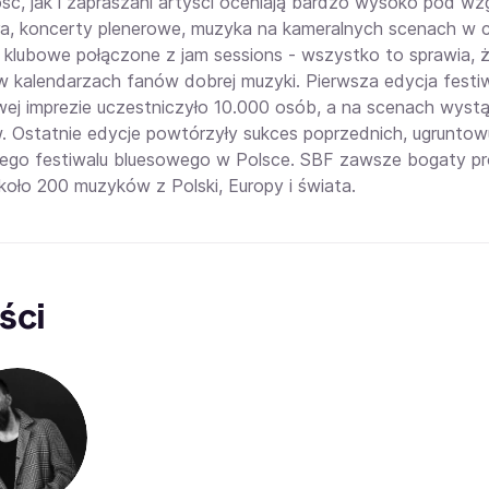
ość, jak i zapraszani artyści oceniają bardzo wysoko pod 
a, koncerty plenerowe, muzyka na kameralnych scenach w ce
 klubowe połączone z jam sessions - wszystko to sprawia, ż
w kalendarzach fanów dobrej muzyki. Pierwsza edycja festiw
wej imprezie uczestniczyło 10.000 osób, a na scenach wys
. Ostatnie edycje powtórzyły sukces poprzednich, ugruntowu
ego festiwalu bluesowego w Polsce. SBF zawsze bogaty pro
około 200 muzyków z Polski, Europy i świata.
ści