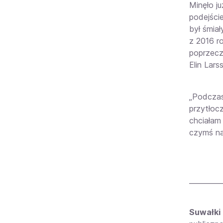
Minęło ju
podejście
był śmia
z 2016 r
poprzecz
Elin Lars
„Podczas
przytłocz
chciałam
czymś na
_________
Suwałki 