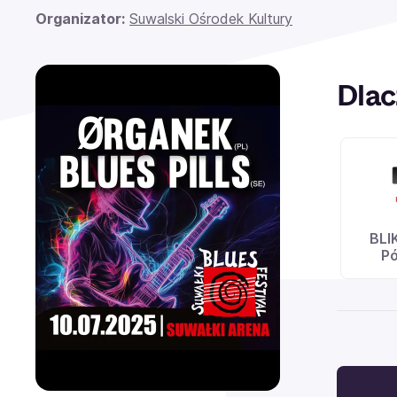
Organizator:
Suwalski Ośrodek Kultury
Dlac
BLI
Pó