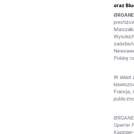
oraz Blu
ØRGANE
prestiżo
Marszałk
Wysokich
zadebiut
Newsweek
Polskę n
W skład 
klawiszow
Francja, 
publiczn
ØRGANEK 
Open’er F
Kazimier-