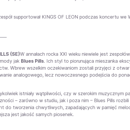
espół supportował KINGS OF LEON podczas koncertu we W
____
ILLS (SE)
W annałach rocka XXI wieku niewiele jest zespołó
 mody jak
Blues Pills
. Ich styl to piorunująca mieszanka ek
tw. Wbrew wszelkim oczekiwaniom zostali przyjęci z otwart
anie analogowego, lecz nowoczesnego podejścia do pon
dykolwiek istniały wątpliwości, czy w szerokim muzycznym pa
ności – zarówno w studiu, jak i poza nim – Blues Pills rozbi
ent do tworzenia chwytliwych, zapadających w pamięć melodi
ejsza jest jakość samych piosenek.