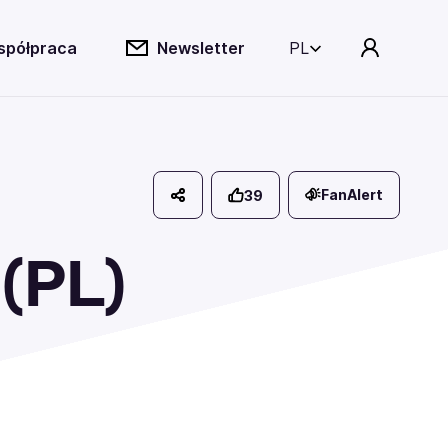
spółpraca
Newsletter
PL
:
FanAlert
39
(PL)