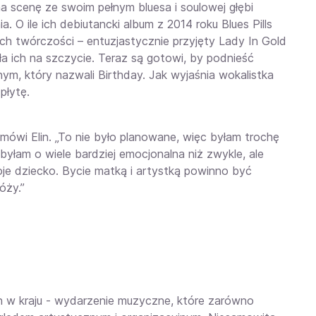
 na scenę ze swoim pełnym bluesa i soulowej głębi
. O ile ich debiutancki album z 2014 roku Blues Pills
h twórczości – entuzjastycznie przyjęty Lady In Gold
ła ich na szczycie. Teraz są gotowi, by podnieść
, który nazwali Birthday. Jak wyjaśnia wokalistka
płytę.
mówi Elin. „To nie było planowane, więc byłam trochę
 byłam o wiele bardziej emocjonalna niż zwykle, ale
oje dziecko. Bycie matką i artystką powinno być
óży.”
h w kraju - wydarzenie muzyczne, które zarówno