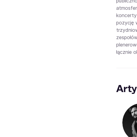
publiczn
atmosfer
koncerty
pozycję 
trzydnio
zespołów
plenerow
łącznie 
Arty