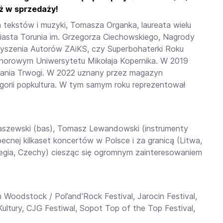
uż w sprzedaży!
ra tekstów i muzyki, Tomasza Organka, laureata wielu
Miasta Torunia im. Grzegorza Ciechowskiego, Nagrody
szenia Autorów ZAiKS, czy Superbohaterki Roku
orowym Uniwersytetu Mikołaja Kopernika. W 2019
wania Trwogi. W 2022 uznany przez magazyn
orii popkultura. W tym samym roku reprezentował
aszewski (bas), Tomasz Lewandowski (instrumenty
becnej kilkaset koncertów w Polsce i za granicą (Litwa,
Norwegia, Czechy) ciesząc się ogromnym zainteresowaniem
Woodstock / Pol’and’Rock Festival, Jarocin Festival,
 Kultury, CJG Festiwal, Sopot Top of the Top Festival,