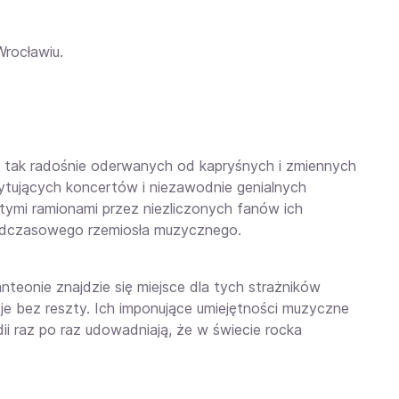
rocławiu.
w tak radośnie oderwanych od kapryśnych i zmiennych
scytujących koncertów i niezawodnie genialnych
ymi ramionami przez niezliczonych fanów ich
adczasowego rzemiosła muzycznego.
nteonie znajdzie się miejsce dla tych strażników
li je bez reszty. Ich imponujące umiejętności muzyczne
i raz po raz udowadniają, że w świecie rocka