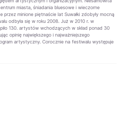
względem artystycznym i organizacyjnym. Niesamowita
ntrum miasta, śniadania bluesowe i wieczorne
e przez minione piętnaście lat Suwałki zdobyły mocną
alu odbyła się w roku 2008. Już w 2010 r. w
tąpiło 130. artystów wchodzących w skład ponad 30
jąc opinię największego i najważniejszego
gram artystyczny. Corocznie na festiwalu występuje