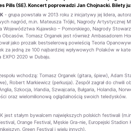
es Pills (SE). Koncert poprowadzi Jan Chojnacki. Bilety j
K
- grupa powstała w 2013 roku z inicjatywy jej lidera, auto
wych nagród, m.in. Mateusza Trójki, Nagrody Artystycznej 
a Województwa Kujawsko – Pomorskiego, Nagrody Stowarzy
 Obcasów. Tomasz Organek jest również Ambasadorem Hon
ował jako prozaik bestselerową powieścią Teoria Opanowy
 za jedną ze 100 najbardziej wpływowych Polaków w kateg
a EXPO 2020 w Dubaju.
zespołu wchodzą: Tomasz Organek (gitara, śpiew), Adam St
e), Robert Markiewicz (perkusja). Zespół zagrał do chwili o
Anglia, Szkocja, Irlandia, Szwajcaria, Bułgaria, Holandia, 
ości oraz wielomilionową oglądalnością swoich teledysków.
jest stałym bywalcem największych polskich festiwali (m.in 
estival, Orange Festival, Męskie Gra-nie, Europejski Stadion
nikejszyn, Green Festival i wielu innych).