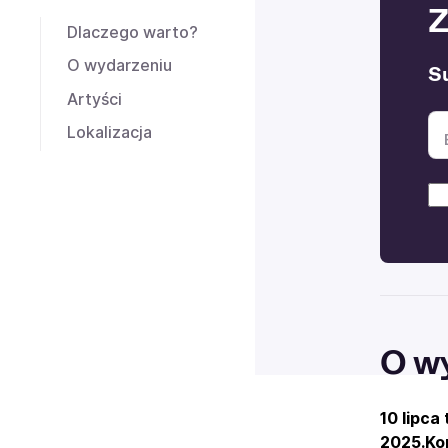
Z
Dlaczego warto?
O wydarzeniu
Su
Artyści
Lokalizacja
O w
10 lipca
2025.Ko