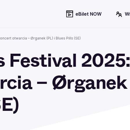
eBilet NOW
W
oncert otwarcia – Ørganek (PL) i Blues Pills (SE)
 Festival 2025
rcia – Ørganek 
SE)