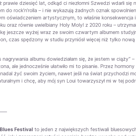
ż prawie dziesięć lat, odkąd ci niezłomni Szwedzi wdarli się
m do rock’n’rolla – i nie wykazują żadnych oznak spowolnienia
łym oświadczeniem artystycznym, to właśnie konsekwencja ic
oku oraz równie uwielbiany Holy Moly! z 2020 roku – utrzyma
kę jeszcze wyżej wraz ze swoim czwartym albumem studyjnym
son, czas spędzony w studiu przyniósł więcej niż tylko nową 
 nagrywania albumu dowiedziałam się, że jestem w ciąży” – 
ona, ale jednocześnie ułatwiło mi to pisanie. Przez hormony
 nadal żyć swoim życiem, nawet jeśli na świat przychodzi m
turalnym i chcę, aby mój syn Loui towarzyszył mi w tej podr
____
Blues Festival
to jeden z największych festiwali bluesowyc