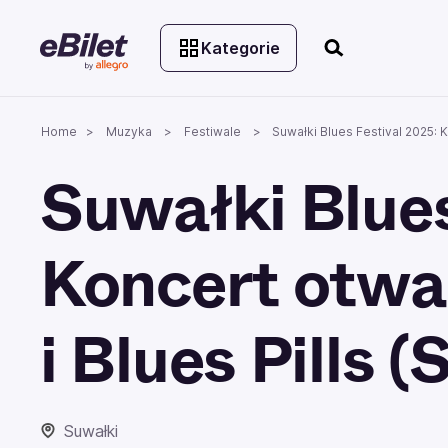
Kategorie
Home
Muzyka
Festiwale
Suwałki Blues Festival 2025: K
Suwałki Blues
Koncert otwa
i Blues Pills (
Suwałki