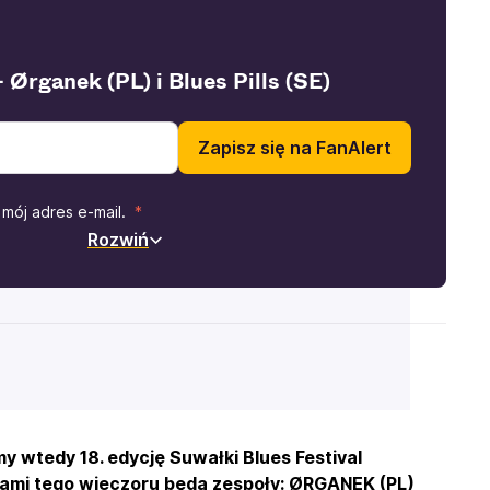
Ørganek (PL) i Blues Pills (SE)
Zapisz się na FanAlert
mój adres e-mail.
Rozwiń
my wtedy 18. edycję Suwałki Blues Festival
dami tego wieczoru będą zespoły: ØRGANEK (PL)