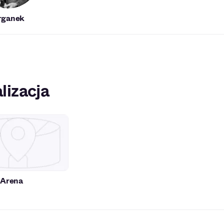
rganek
lizacja
 Arena