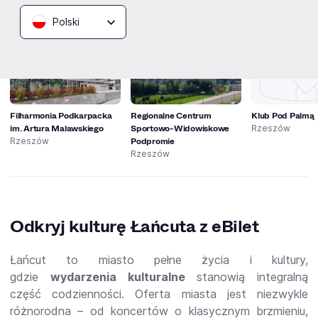
Ciekawe miejsca w Łańcucie
Polski
Filharmonia Podkarpacka
Regionalne Centrum
Klub Pod Palmą
im. Artura Malawskiego
Sportowo-Widowiskowe
Rzeszów
Podpromie
Rzeszów
Rzeszów
Odkryj kulturę Łańcuta z eBilet
Łańcut to miasto pełne życia i kultury,
gdzie
wydarzenia kulturalne
stanowią integralną
część codzienności. Oferta miasta jest niezwykle
różnorodna – od koncertów o klasycznym brzmieniu,