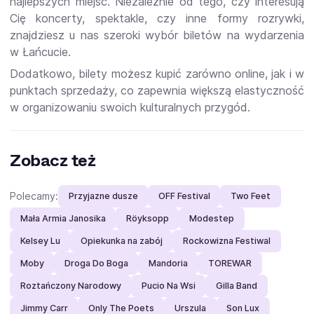
najlepszych miejsc. Niezależnie od tego, czy interesują
Cię koncerty, spektakle, czy inne formy rozrywki,
znajdziesz u nas szeroki wybór biletów na wydarzenia
w Łańcucie.
Dodatkowo, bilety możesz kupić zarówno online, jak i w
punktach sprzedaży, co zapewnia większą elastyczność
w organizowaniu swoich kulturalnych przygód.
Zobacz też
Polecamy:
Przyjazne dusze
OFF Festival
Two Feet
Mała Armia Janosika
Röyksopp
Modestep
Kelsey Lu
Opiekunka na zabój
Rockowizna Festiwal
Moby
Droga Do Boga
Mandoria
TOREWAR
Roztańczony Narodowy
Pucio Na Wsi
Gilla Band
Jimmy Carr
Only The Poets
Urszula
Son Lux