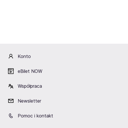
Włodzimierz Korcz -
Mission" (Tribute Show)
Jubileusz 50 lat
21.10.2026-01.04.2027
17.09-13.12.2026
Kraków, Łódź, Łomża i
Częstochowa, Elbląg,
inne
Gdańsk i inne
Konto
eBilet NOW
Współpraca
Newsletter
Mały Fiat Wielka Miłość
04.11.2026
Rzeszów
Pomoc i kontakt