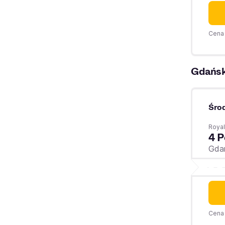
Cena 
Gdańs
Śro
Royal
4 P
Gda
Cena 