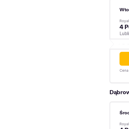
Wto
Royal
4 P
Lubl
Cena 
Dąbrow
Śro
Royal