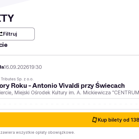
ETY
Filtruj
cie
da
16.09.2026
19:30
 Tributes Sp. z o.o.
ory Roku - Antonio Vivaldi przy Świecach
ercie,
Miejski Ośrodek Kultury im. A. Mickiewicza "CENTRU
Kup bilety
od 138
zawiera wszystkie opłaty obowiązkowe.