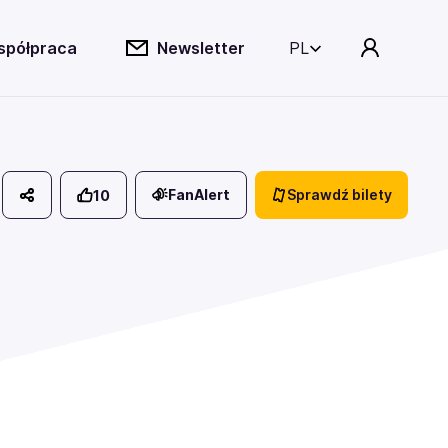
spółpraca
Newsletter
PL
FanAlert
Sprawdź bilety
10