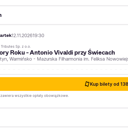
n
artek
12.11.2026
19:30
 Tributes Sp. z o.o.
ory Roku - Antonio Vivaldi przy Świecach
tyn,
Warmińsko - Mazurska Filharmonia im. Feliksa Nowowiej
Kup bilety
od 138
zawiera wszystkie opłaty obowiązkowe.