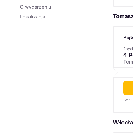
O wydarzeniu
Tomas
Lokalizacja
Piąt
Royal
4 P
Tom
Cena 
Włocł