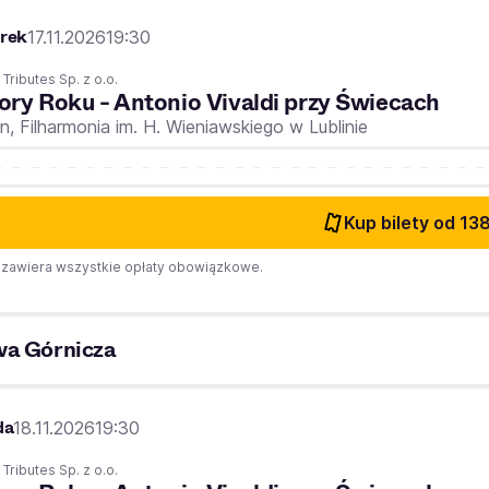
rek
17.11.2026
19:30
 Tributes Sp. z o.o.
ory Roku - Antonio Vivaldi przy Świecach
in,
Filharmonia im. H. Wieniawskiego w Lublinie
Kup bilety
od 138
zawiera wszystkie opłaty obowiązkowe.
a Górnicza
da
18.11.2026
19:30
 Tributes Sp. z o.o.