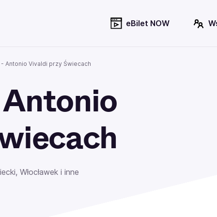
eBilet NOW
W
- Antonio Vivaldi przy Świecach
 Antonio
Świecach
cki, Włocławek i inne