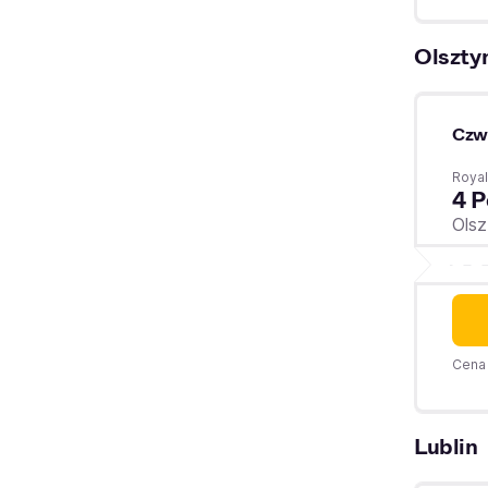
Olszty
Czw
Royal
4 P
Olsz
Cena 
Lublin