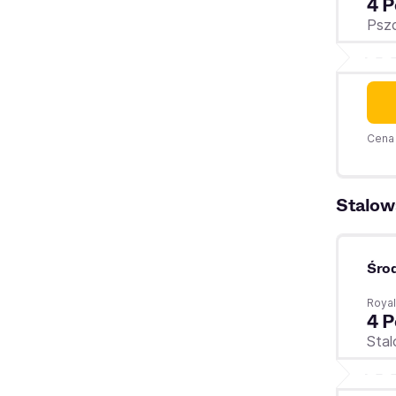
4 P
Psz
Cena 
Stalow
Śro
Royal
4 P
Sta