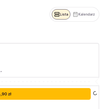
Lista
Kalendarz
M"
,90 zł