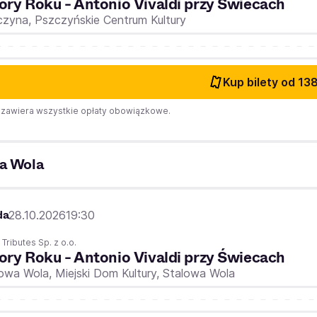
ory Roku - Antonio Vivaldi przy Świecach
czyna,
Pszczyńskie Centrum Kultury
Kup bilety
od 138
zawiera wszystkie opłaty obowiązkowe.
a Wola
da
28.10.2026
19:30
 Tributes Sp. z o.o.
ory Roku - Antonio Vivaldi przy Świecach
lowa Wola,
Miejski Dom Kultury, Stalowa Wola