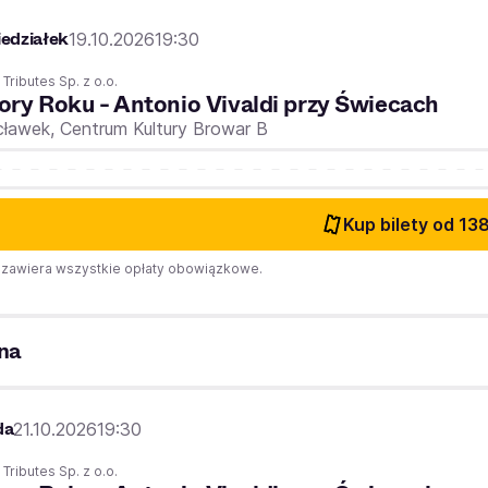
edziałek
19.10.2026
19:30
 Tributes Sp. z o.o.
ory Roku - Antonio Vivaldi przy Świecach
cławek,
Centrum Kultury Browar B
Kup bilety
od 138
zawiera wszystkie opłaty obowiązkowe.
na
da
21.10.2026
19:30
 Tributes Sp. z o.o.