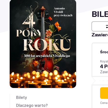
BIL
Zawier
Śro
Royal
4 P
Zawi
Bilety
Cena 
Dlaczego warto?