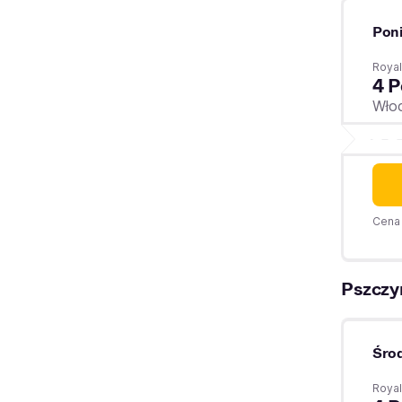
Poni
Royal
4 P
Wło
Cena 
Pszczy
Śro
Royal