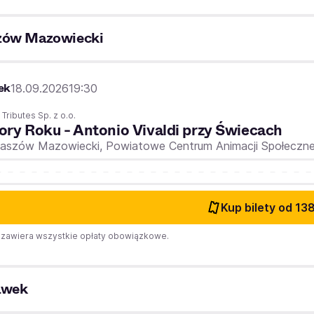
zów Mazowiecki
ek
18.09.2026
19:30
 Tributes Sp. z o.o.
ory Roku - Antonio Vivaldi przy Świecach
aszów Mazowiecki,
Powiatowe Centrum Animacji Społeczn
Kup bilety
od 138
zawiera wszystkie opłaty obowiązkowe.
awek