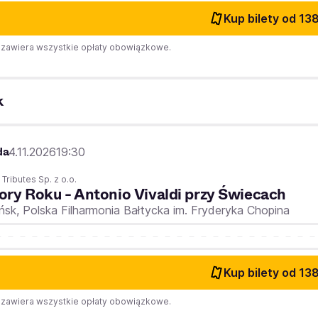
Kup bilety
od 138
zawiera wszystkie opłaty obowiązkowe.
k
da
4.11.2026
19:30
 Tributes Sp. z o.o.
ory Roku - Antonio Vivaldi przy Świecach
ńsk,
Polska Filharmonia Bałtycka im. Fryderyka Chopina
Kup bilety
od 138
zawiera wszystkie opłaty obowiązkowe.