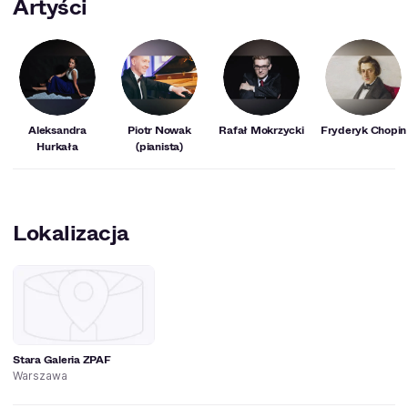
Artyści
Aleksandra
Piotr Nowak
Rafał Mokrzycki
Fryderyk Chopin
Hurkała
(pianista)
Lokalizacja
Stara Galeria ZPAF
Warszawa