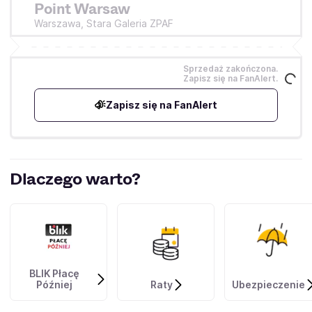
Point Warsaw
Warszawa,
Stara Galeria ZPAF
Sprzedaż zakończona.
Zapisz się na FanAlert.
Zapisz się na FanAlert
Dlaczego warto?
BLIK Płacę
Później
Raty
Ubezpieczenie