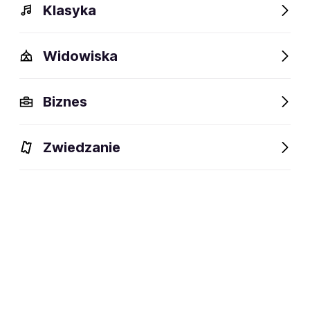
Klasyka
Widowiska
Biznes
Zwiedzanie
Bilety
Dlaczego warto?
O wydarzeniu
Artyści
BILETY