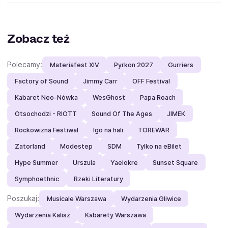
Zobacz też
Polecamy:
Materiafest XIV
Pyrkon 2027
Gurriers
Factory of Sound
Jimmy Carr
OFF Festival
Kabaret Neo-Nówka
WesGhost
Papa Roach
Otsochodzi - RIOTT
Sound Of The Ages
JIMEK
Rockowizna Festiwal
Igo na hali
TOREWAR
Zatorland
Modestep
SDM
Tylko na eBilet
Hype Summer
Urszula
Yaelokre
Sunset Square
Symphoethnic
Rzeki Literatury
Poszukaj:
Musicale Warszawa
Wydarzenia Gliwice
Wydarzenia Kalisz
Kabarety Warszawa