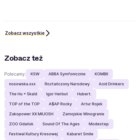
Zobacz wszystkie
Zobacz też
Polecamy:
KSW
ABBA Symfonicznie
KOMBII
nosowska.xxx
Roztańczony Narodowy
Acid Drinkers
The Hu + Skald
Igor Herbut
Hubert.
TOP of the TOP
A$AP Rocky
Artur Rojek
Zakopower XX MIUOSH
Zamojskie Winogranie
ZOO Gdańsk
Sound Of The Ages
Modestep
Festiwal Kultury Kresowej
Kabaret Smile