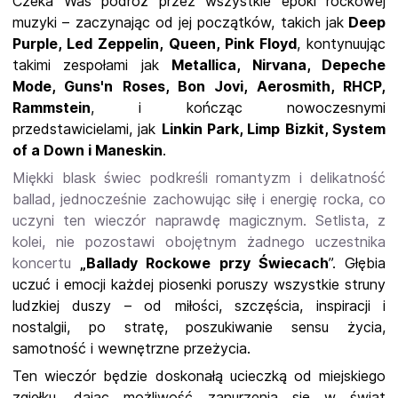
Czeka Was podróż przez wszystkie epoki rockowej
muzyki – zaczynając od jej początków, takich jak
Deep
Purple, Led Zeppelin, Queen, Pink Floyd
, kontynuując
takimi zespołami jak
Metallica, Nirvana, Depeche
Mode, Guns'n Roses, Bon Jovi, Aerosmith, RHCP,
Rammstein
, i kończąc nowoczesnymi
przedstawicielami, jak
Linkin Park, Limp Bizkit, System
of a Down i Maneskin
.
Miękki blask świec podkreśli romantyzm i delikatność
ballad, jednocześnie zachowując siłę i energię rocka, co
uczyni ten wieczór naprawdę magicznym. Setlista, z
kolei, nie pozostawi obojętnym żadnego uczestnika
koncertu
„Ballady Rockowe przy Świecach
”. Głębia
uczuć i emocji każdej piosenki poruszy wszystkie struny
ludzkiej duszy – od miłości, szczęścia, inspiracji i
nostalgii, po stratę, poszukiwanie sensu życia,
samotność i wewnętrzne przeżycia.
Ten wieczór będzie doskonałą ucieczką od miejskiego
zgiełku, dając możliwość zanurzenia się w świat