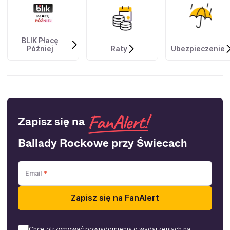
BLIK Płacę
Później
Raty
Ubezpieczenie
Zapisz się na
Ballady Rockowe przy Świecach
Email
Zapisz się na FanAlert
Chcę otrzymywać powiadomienia o wydarzeniach na