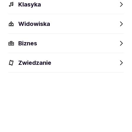
Klasyka
Widowiska
Biznes
Zwiedzanie
Dlaczego warto?
O wydarzeniu
Lokalizacja
Dlaczego warto?