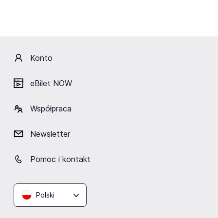
Maciej Cieślak
- gitara i głos
Maja L. Jaryczewska
- klawisze i głos
Hussam Abd Al Samad
- perkusja
Konto
Lokalizacja
eBilet NOW
Współpraca
Newsletter
Klub Zaścianek
Kraków
Pomoc i kontakt
Polski
Podobne wydarzenia