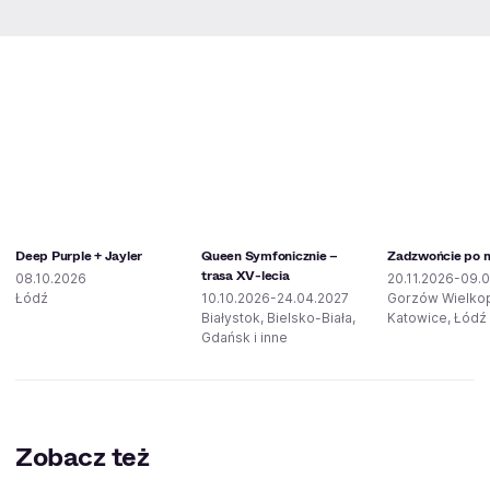
Deep Purple + Jayler
Queen Symfonicznie –
Zadzwońcie po mi
trasa XV-lecia
08.10.2026
20.11.2026-09.0
Łódź
10.10.2026-24.04.2027
Gorzów Wielkop
Białystok, Bielsko-Biała,
Katowice, Łódź 
Gdańsk i inne
Zobacz też