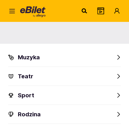
Home
Muzyka
Rock
Ścianka w Zaścianku
Ścianka w Zaścianku
Muzyka
Kraków
Organizator:
Fundacja Studentów i Absolwentów Akademii Górniczo-
Teatr
Hutniczej w Krakowie ACADEMICA
Sport
FanAlert
Rodzina