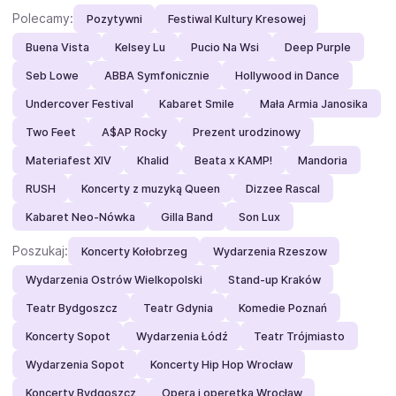
Polecamy:
Pozytywni
Festiwal Kultury Kresowej
Buena Vista
Kelsey Lu
Pucio Na Wsi
Deep Purple
Seb Lowe
ABBA Symfonicznie
Hollywood in Dance
Undercover Festival
Kabaret Smile
Mała Armia Janosika
Two Feet
A$AP Rocky
Prezent urodzinowy
Materiafest XIV
Khalid
Beata x KAMP!
Mandoria
RUSH
Koncerty z muzyką Queen
Dizzee Rascal
Kabaret Neo-Nówka
Gilla Band
Son Lux
Poszukaj:
Koncerty Kołobrzeg
Wydarzenia Rzeszow
Wydarzenia Ostrów Wielkopolski
Stand-up Kraków
Teatr Bydgoszcz
Teatr Gdynia
Komedie Poznań
Koncerty Sopot
Wydarzenia Łódź
Teatr Trójmiasto
Wydarzenia Sopot
Koncerty Hip Hop Wrocław
Koncerty Bydgoszcz
Opera i operetka Wrocław