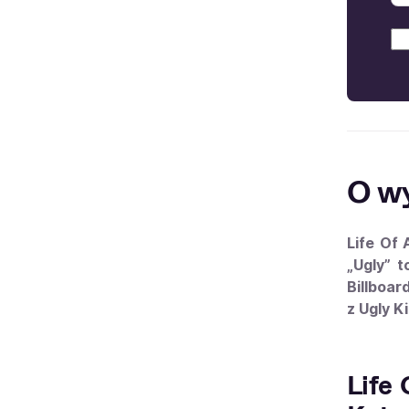
O w
Life Of 
„Ugly” t
Billboa
z Ugly K
Life 