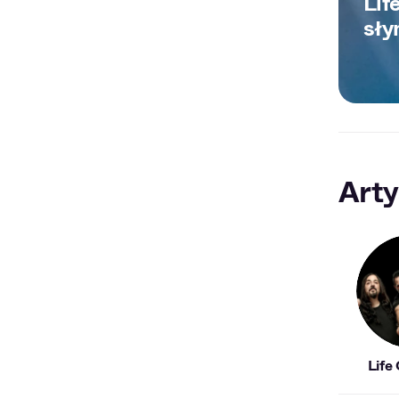
Lif
sły
Arty
Life