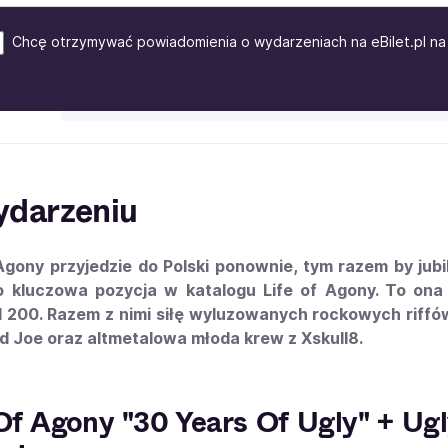
Chcę otrzymywać powiadomienia o wydarzeniach na eBilet.pl na 
ydarzeniu
Agony przyjedzie do Polski ponownie, tym razem by jub
o kluczowa pozycja w katalogu Life of Agony. To ona 
rd 200. Razem z nimi siłę wyluzowanych rockowych rif
id Joe oraz altmetalowa młoda krew z Xskull8.
Of Agony "30 Years Of Ugly" + Ugly