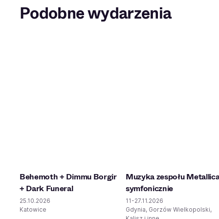
Podobne wydarzenia
Behemoth + Dimmu Borgir
Muzyka zespołu Metallic
+ Dark Funeral
symfonicznie
25.10.2026
11-27.11.2026
Katowice
Gdynia, Gorzów Wielkopolski,
Kalisz i inne