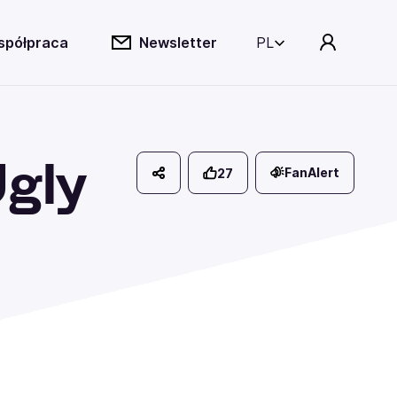
spółpraca
Newsletter
PL
Ugly
FanAlert
27