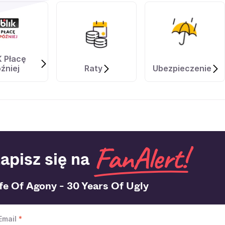
K Płacę
źniej
Raty
Ubezpieczenie
apisz się na
fe Of Agony - 30 Years Of Ugly
Email