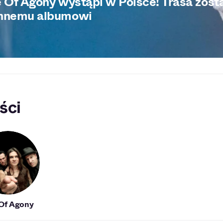
e Of Agony wystąpi w Polsce! Trasa zos
nnemu albumowi
ści
 Of Agony