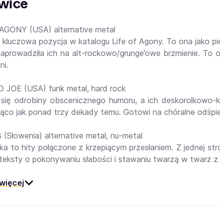
wice
AGONY (USA) alternative metal
 kluczowa pozycja w katalogu Life of Agony. To ona jako pier
aprowadziła ich na alt-rockowo/grunge’owe brzmienie. To on
ni.
 JOE (USA) funk metal, hard rock
 się odrobiny obscenicznego humoru, a ich deskorolkowo-ka
ąco jak ponad trzy dekady temu. Gotowi na chóralne odśpi
(Słowenia) alternative metal, nu-metal
ka to hity połączone z krzepiącym przesłaniem. Z jednej st
j teksty o pokonywaniu słabości i stawaniu twarzą w twarz 
więcej