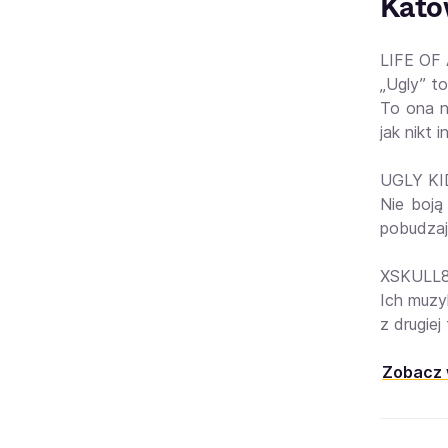
Kato
LIFE OF 
„Ugly” to
To ona n
jak nikt in
UGLY KID
Nie boją
pobudzaj
XSKULL8 
Ich muzy
z drugie
Zobacz 