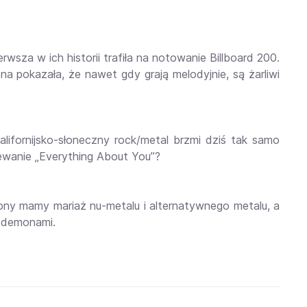
wsza w ich historii trafiła na notowanie Billboard 200.
a pokazała, że nawet gdy grają melodyjnie, są żarliwi
lifornijsko-słoneczny rock/metal brzmi dziś tak samo
ewanie „Everything About You”?
rony mamy mariaż nu-metalu i alternatywnego metalu, a
z demonami.