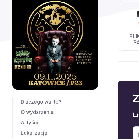
BLI
Pó
Z
Dlaczego warto?
O wydarzeniu
Li
Artyści
Lokalizacja