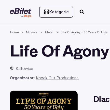
Kategorie
Home
Muzyka
Metal
Life Of Agony - 30 Years Of Ugly
Life Of Agony
Katowice
Organizator:
Knock Out Productions
Dlac