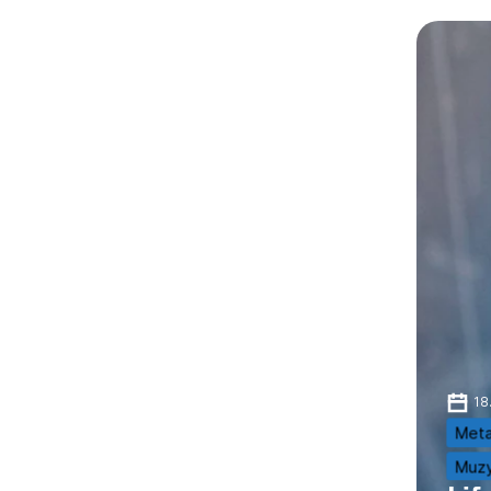
18
Meta
Muz