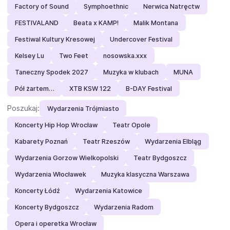
Factory of Sound
Symphoethnic
Nerwica Natręctw
FESTIVALAND
Beata x KAMP!
Malik Montana
Festiwal Kultury Kresowej
Undercover Festival
Kelsey Lu
Two Feet
nosowska.xxx
Taneczny Spodek 2027
Muzyka w klubach
MUNA
Pół żartem…
XTB KSW 122
B-DAY Festival
Poszukaj:
Wydarzenia Trójmiasto
Koncerty Hip Hop Wrocław
Teatr Opole
Kabarety Poznań
Teatr Rzeszów
Wydarzenia Elbląg
Wydarzenia Gorzow Wielkopolski
Teatr Bydgoszcz
Wydarzenia Włocławek
Muzyka klasyczna Warszawa
Koncerty Łódź
Wydarzenia Katowice
Koncerty Bydgoszcz
Wydarzenia Radom
Opera i operetka Wrocław