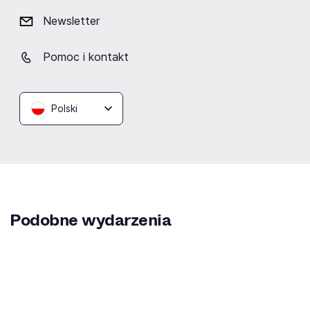
Lokalizacja
Newsletter
Pomoc i kontakt
Teatr Żydowski im. Estery
Synagoga im. Małżonków
Teatr Kwadrat 
Polski
Rachel i Idy Kamińskich w
Nożyków w Warszawie
Warszawie
Warszawie
Warszawa
Warszawa
Warszawa
Podobne wydarzenia