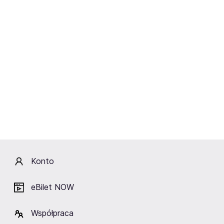
Uwaga: W Synagodze mężczyzn obowiązują
nakrycia głowy!
Program festiwalu dostępny
TUTAJ
Festiwal Kultury Żydowskiej w
Warszawie
Festiwal Warszawa Singera jest jednym z
najważniejszych wydarzeń kulturalnych w Warszawie.
Bogaty i różnorodny program obejmuje: jazz, pop,
Konto
kabaretowe rewie, teatr, literaturę, sztuki wizualne,
historię i tradycje Żydów, Polski oraz Warszawy.
eBilet NOW
Współpraca