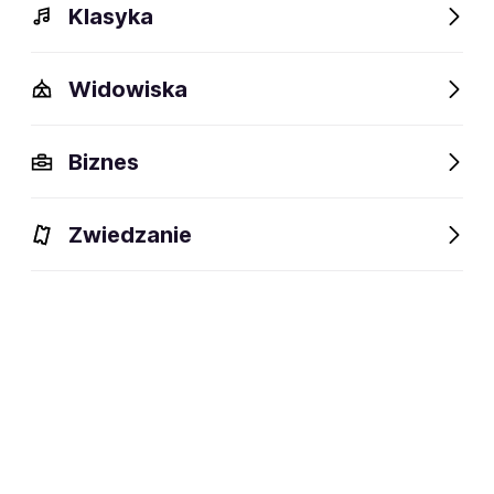
Klasyka
Widowiska
Biznes
Zwiedzanie
Dlaczego warto?
O wydarzeniu
Lokalizacja
Dlaczego warto?