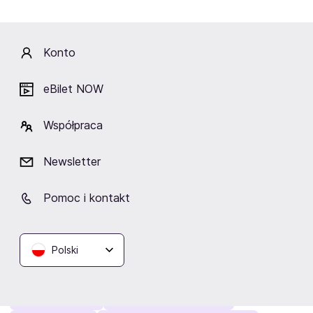
Polecamy:
Gilla Band
Prezent urodzinowy
Hot Wheels
Great September
Seb Lowe
Sound Of The Ages
Beata x KAMP!
Proszę Tańcz Tour
Sunset Square
Konto
Factory of Sound
Acid Drinkers
Moby
eBilet NOW
Dizzee Rascal
Tylko na eBilet
Yaelokre
XTB KSW 122
Muzyka w klubach
ABBA Symfonicznie
Współpraca
Kabaret Neo-Nówka
Pozytywni
Koncerty przy świecach
Newsletter
Buena Vista
Rockowizna Festiwal
Jimmy Carr
Editors
Pomoc i kontakt
Poszukaj:
Wydarzenia Tarnów
Stand-up Wrocław
Komedie Poznań
Koncerty Trójmiasto
Wydarzenia Płock
Polski
Wydarzenia Opole
Kabarety Warszawa
Kabarety Wrocław
Wydarzenia Bielsko-Biała
Koncerty Olsztyn
Teatr dla dzieci Warszawa