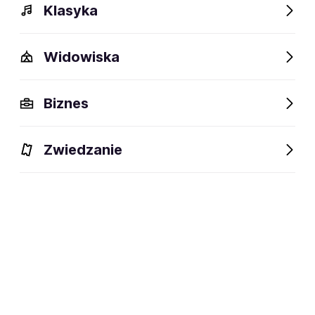
Klasyka
Widowiska
Biznes
Zwiedzanie
Bilety
Dlaczego warto?
O wydarzeniu
Artyści
BILETY
Filtruj