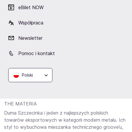
przez Piotra „Petera” Wiwczarka formacja od ponad 40
eBilet NOW
lat definiuje gatunek, serwując bezlitosną szybkość,
techniczną precyzję i kultowe riffy, które zna każdy fan
Współpraca
ekstremy pod każdą szerokością geograficzną.
Newsletter
LIPALI
Projekt Tomasza „Lipy” Lipnickiego, który połączył
Pomoc i kontakt
rockowy pazur z poetycką wrażliwością. To muzyka
pełna emocji, szczerych tekstów i potężnego brzmienia,
która ewoluowała od solowego eksperymentu do
Polski
jednego z najważniejszych składów na polskiej scenie
rockowej i alternatywnej.
THE MATERIA
Duma Szczecinka i jeden z najlepszych polskich
towarów eksportowych w kategorii modern metalu. Ich
styl to wybuchowa mieszanka technicznego groove’u,