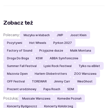
Zobacz też
Polecamy:
Muzyka w klubach
JWP
Joost Klein
Pozytywni
Hot Wheels
Pyrkon 2027
Factory of Sound
Przyjazne dusze
Malik Montana
Droga Do Boga
KSW
ABBA Symfonicznie
Summer Fall Festival
Lyski Rock Festiwal
Tylko na eBilet
Mazovia Open
Harlem Globetrotters
ZOO Warszawa
OFF Festival
TOREWAR
Jimmy Carr
WesGhost
Prezent urodzinowy
Papa Roach
SDM
Poszukaj:
Musicale Warszawa
Komedie Poznań
Koncerty Bydgoszcz
Koncerty Kołobrzeg