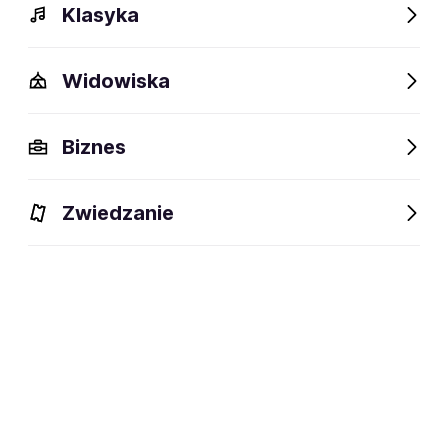
Klasyka
Widowiska
Biznes
Zwiedzanie
Dlaczego warto?
O wydarzeniu
Artyści
Lokalizac
Dlaczego warto?