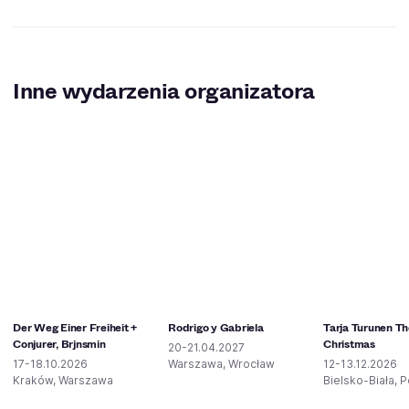
Inne wydarzenia organizatora
Der Weg Einer Freiheit +
Rodrigo y Gabriela
Tarja Turunen The
Conjurer, Brjnsmin
Christmas
20-21.04.2027
17-18.10.2026
Warszawa, Wrocław
12-13.12.2026
Kraków, Warszawa
Bielsko-Biała, 