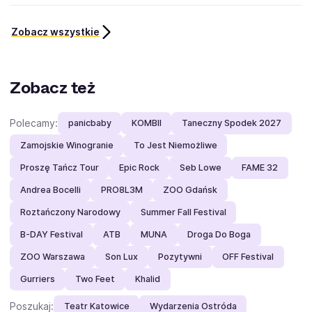
Zobacz wszystkie
Zobacz też
Polecamy:
panicbaby
KOMBII
Taneczny Spodek 2027
Zamojskie Winogranie
To Jest Niemożliwe
Proszę Tańcz Tour
Epic Rock
Seb Lowe
FAME 32
Andrea Bocelli
PRO8L3M
ZOO Gdańsk
Roztańczony Narodowy
Summer Fall Festival
B-DAY Festival
ATB
MUNA
Droga Do Boga
ZOO Warszawa
Son Lux
Pozytywni
OFF Festival
Gurriers
Two Feet
Khalid
Poszukaj:
Teatr Katowice
Wydarzenia Ostróda