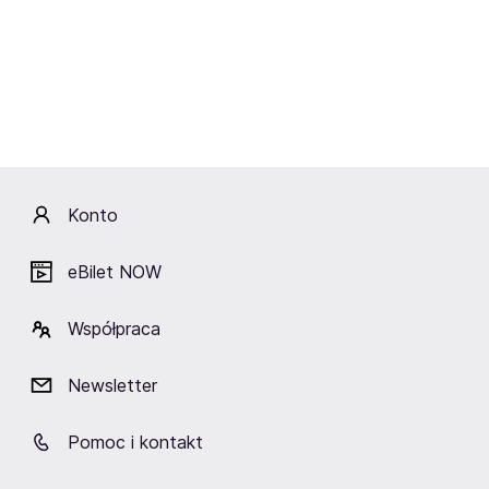
Konto
eBilet NOW
29.12.2025
Koncerty
Steel Panther ogłasza koncert w Polsce!
Współpraca
Newsletter
Pomoc i kontakt