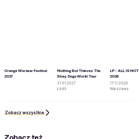
Orange Warsaw Festival
Nothing But Thieves: The
LP - ALL IS NO
2027
Stray Dogs World Tour
2026
21.01.2027
17.11.2026
Łódź
Warszawa
Zobacz wszystkie
Zobacz też