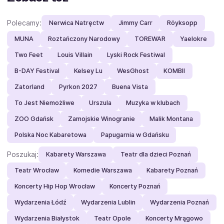
Polecamy:
Nerwica Natręctw
Jimmy Carr
Röyksopp
MUNA
Roztańczony Narodowy
TOREWAR
Yaelokre
Two Feet
Louis Villain
Lyski Rock Festiwal
B-DAY Festival
Kelsey Lu
WesGhost
KOMBII
Zatorland
Pyrkon 2027
Buena Vista
To Jest Niemożliwe
Urszula
Muzyka w klubach
ZOO Gdańsk
Zamojskie Winogranie
Malik Montana
Polska Noc Kabaretowa
Papugarnia w Gdańsku
Poszukaj:
Kabarety Warszawa
Teatr dla dzieci Poznań
Teatr Wrocław
Komedie Warszawa
Kabarety Poznań
Koncerty Hip Hop Wrocław
Koncerty Poznań
Wydarzenia Łódź
Wydarzenia Lublin
Wydarzenia Poznań
Wydarzenia Białystok
Teatr Opole
Koncerty Mrągowo