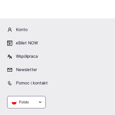
Konto
eBilet NOW
Współpraca
Newsletter
Pomoc i kontakt
06.08.2026
Polecane
Primus ogłasza koncert w Polsce! Oto
ciekawostki o zespole
Polski