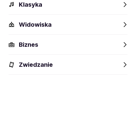
Klasyka
Widowiska
Biznes
Zwiedzanie
Dlaczego warto?
O wydarzeniu
Lokalizacja
Dlaczego warto?