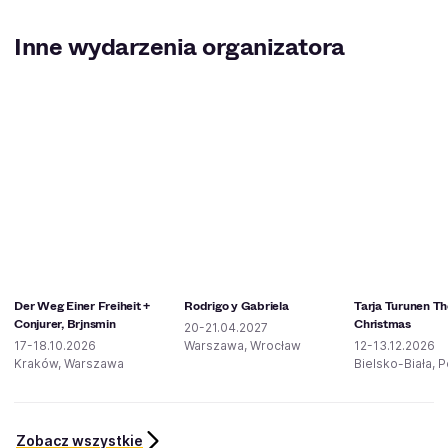
Inne wydarzenia organizatora
Der Weg Einer Freiheit +
Rodrigo y Gabriela
Tarja Turunen The
Conjurer, Brjnsmin
Christmas
20-21.04.2027
17-18.10.2026
Warszawa, Wrocław
12-13.12.2026
Kraków, Warszawa
Bielsko-Biała, 
Zobacz wszystkie