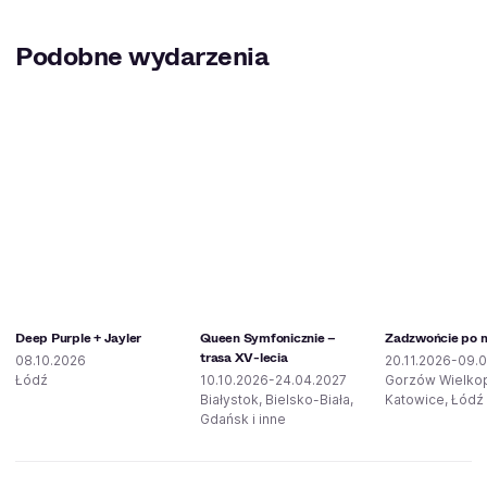
Podobne wydarzenia
Deep Purple + Jayler
Queen Symfonicznie –
Zadzwońcie po mi
trasa XV-lecia
08.10.2026
20.11.2026-09.0
Łódź
10.10.2026-24.04.2027
Gorzów Wielkop
Białystok, Bielsko-Biała,
Katowice, Łódź 
Gdańsk i inne