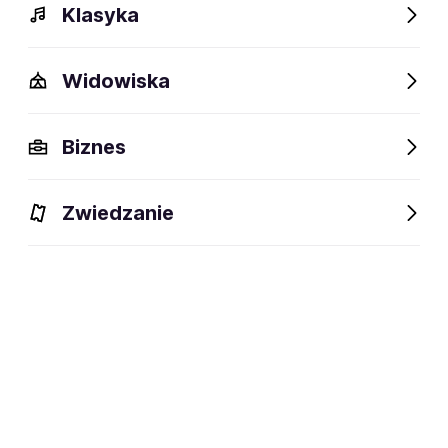
Klasyka
Widowiska
Biznes
Zwiedzanie
Dlaczego warto?
O wydarzeniu
Lokalizacja
Dlaczego warto?