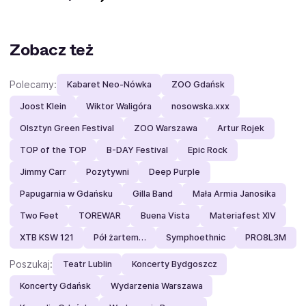
Zobacz też
Polecamy:
Kabaret Neo-Nówka
ZOO Gdańsk
Joost Klein
Wiktor Waligóra
nosowska.xxx
Olsztyn Green Festival
ZOO Warszawa
Artur Rojek
TOP of the TOP
B-DAY Festival
Epic Rock
Jimmy Carr
Pozytywni
Deep Purple
Papugarnia w Gdańsku
Gilla Band
Mała Armia Janosika
Two Feet
TOREWAR
Buena Vista
Materiafest XIV
XTB KSW 121
Pół żartem…
Symphoethnic
PRO8L3M
Poszukaj:
Teatr Lublin
Koncerty Bydgoszcz
Koncerty Gdańsk
Wydarzenia Warszawa