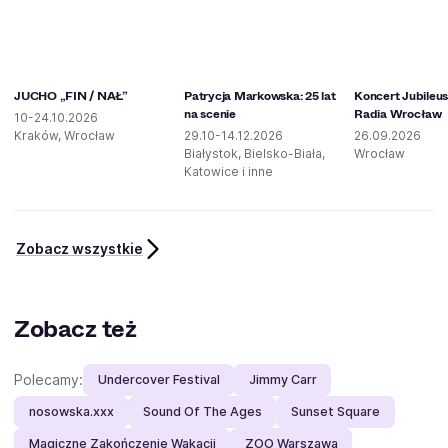
JUCHO „FIN / NAŁ”
Patrycja Markowska: 25 lat
Koncert Jubileu
na scenie
Radia Wrocław
10-24.10.2026
Kraków, Wrocław
29.10-14.12.2026
26.09.2026
Białystok, Bielsko-Biała,
Wrocław
Katowice i inne
Zobacz wszystkie
Zobacz też
Polecamy:
Undercover Festival
Jimmy Carr
nosowska.xxx
Sound Of The Ages
Sunset Square
Magiczne Zakończenie Wakacji
ZOO Warszawa