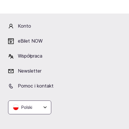
rozpoznawczych artystki.
Nie przegap okazji, by jeszcze raz zanurzyć się w świat
Julii Pietruchy – pełen ciepła, autentyczności i muzycznej
Konto
wolności.
eBilet NOW
Artyści
Współpraca
Newsletter
Pomoc i kontakt
Julia Pietrucha
Polski
Lokalizacja