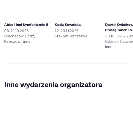
Abba i Inni Symfonicznie II
Kasia Kowalska
Dawid Kwiatkows
Proszę Tańcz To
08-21.10.2026
22-29.11.2026
Ciechanów, Łódź,
Kraków, Warszawa
30.10-06.12.20
Rzeszów i inne
Gdańsk, Katowic
inne
Inne wydarzenia organizatora