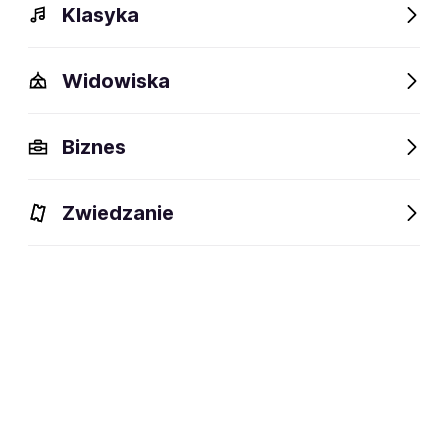
Klasyka
Widowiska
Biznes
Zwiedzanie
Bilety
Dlaczego warto?
O wydarzeniu
Artyści
BILETY
Filtruj