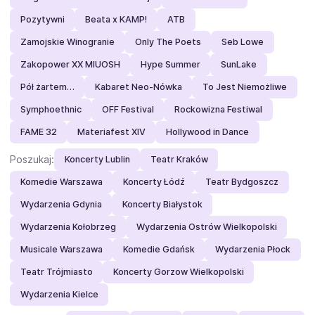
Pozytywni
Beata x KAMP!
ATB
Zamojskie Winogranie
Only The Poets
Seb Lowe
Zakopower XX MIUOSH
Hype Summer
SunLake
Pół żartem…
Kabaret Neo-Nówka
To Jest Niemożliwe
Symphoethnic
OFF Festival
Rockowizna Festiwal
FAME 32
Materiafest XIV
Hollywood in Dance
Poszukaj:
Koncerty Lublin
Teatr Kraków
Komedie Warszawa
Koncerty Łódź
Teatr Bydgoszcz
Wydarzenia Gdynia
Koncerty Białystok
Wydarzenia Kołobrzeg
Wydarzenia Ostrów Wielkopolski
Musicale Warszawa
Komedie Gdańsk
Wydarzenia Płock
Teatr Trójmiasto
Koncerty Gorzow Wielkopolski
Wydarzenia Kielce