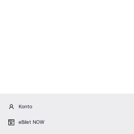
17.12.2025
Muzyka
Dream, Ivory zagrają w Polsce!
Konto
eBilet NOW