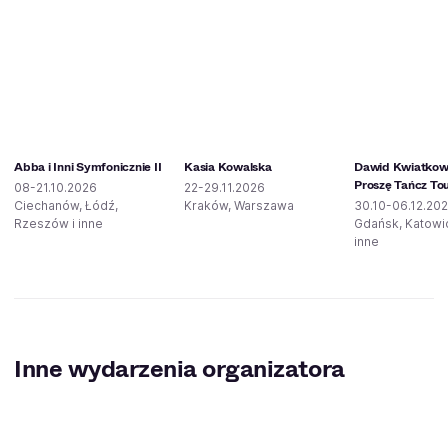
Abba i Inni Symfonicznie II
Kasia Kowalska
Dawid Kwiatkows
Proszę Tańcz To
08-21.10.2026
22-29.11.2026
Ciechanów, Łódź,
Kraków, Warszawa
30.10-06.12.20
Rzeszów i inne
Gdańsk, Katowic
inne
Inne wydarzenia organizatora