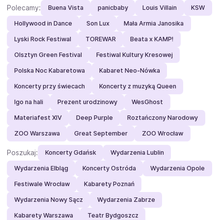
Polecamy:
Buena Vista
panicbaby
Louis Villain
KSW
Hollywood in Dance
Son Lux
Mała Armia Janosika
Lyski Rock Festiwal
TOREWAR
Beata x KAMP!
Olsztyn Green Festival
Festiwal Kultury Kresowej
Polska Noc Kabaretowa
Kabaret Neo-Nówka
Koncerty przy świecach
Koncerty z muzyką Queen
Igo na hali
Prezent urodzinowy
WesGhost
Materiafest XIV
Deep Purple
Roztańczony Narodowy
ZOO Warszawa
Great September
ZOO Wrocław
Poszukaj:
Koncerty Gdańsk
Wydarzenia Lublin
Wydarzenia Elbląg
Koncerty Ostróda
Wydarzenia Opole
Festiwale Wrocław
Kabarety Poznań
Wydarzenia Nowy Sącz
Wydarzenia Zabrze
Kabarety Warszawa
Teatr Bydgoszcz