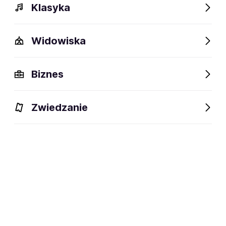
Klasyka
Widowiska
Biznes
Zwiedzanie
Dlaczego warto?
O wydarzeniu
Lokalizacja
Dlaczego warto?