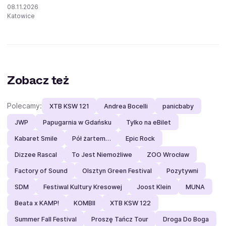
08.11.2026
Katowice
Zobacz też
Polecamy:
XTB KSW 121
Andrea Bocelli
panicbaby
JWP
Papugarnia w Gdańsku
Tylko na eBilet
Kabaret Smile
Pół żartem…
Epic Rock
Dizzee Rascal
To Jest Niemożliwe
ZOO Wrocław
Factory of Sound
Olsztyn Green Festival
Pozytywni
SDM
Festiwal Kultury Kresowej
Joost Klein
MUNA
Beata x KAMP!
KOMBII
XTB KSW 122
Summer Fall Festival
Proszę Tańcz Tour
Droga Do Boga