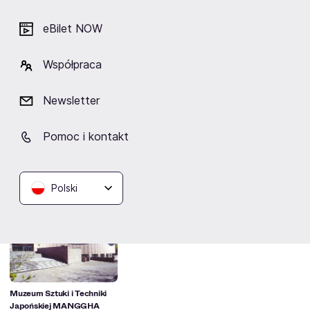
eBilet NOW
Artyści
Współpraca
Newsletter
Michał Barański
Pomoc i kontakt
Polski
Lokalizacja
Muzeum Sztuki i Techniki
Japońskiej MANGGHA