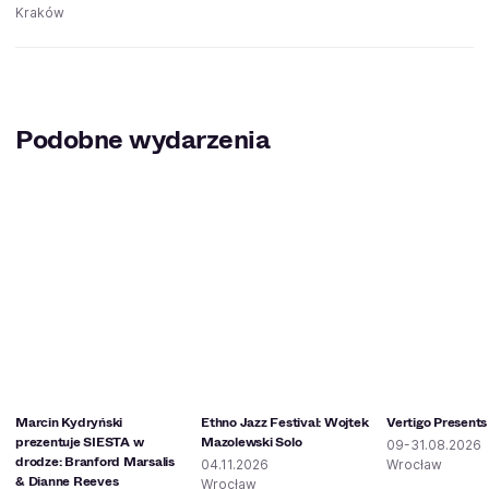
Kraków
Podobne wydarzenia
Marcin Kydryński
Ethno Jazz Festival: Wojtek
Vertigo Presents
prezentuje SIESTA w
Mazolewski Solo
09-31.08.2026
drodze: Branford Marsalis
04.11.2026
Wrocław
& Dianne Reeves
Wrocław