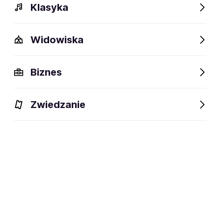
Klasyka
Widowiska
Biznes
Zwiedzanie
Dlaczego warto?
O wydarzeniu
Artyści
Lokalizac
Dlaczego warto?