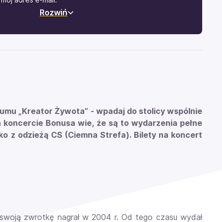
Rozwiń
bumu „Kreator Żywota” - wpadaj do stolicy wspólnie
 koncercie Bonusa wie, że są to wydarzenia pełne
ko z odzieżą CS (Ciemna Strefa). Bilety na koncert
 swoją zwrotkę nagrał w 2004 r. Od tego czasu wydał