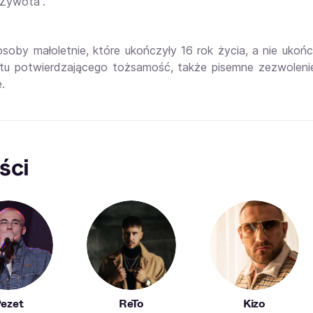
 Żywota”.
soby małoletnie, które ukończyły 16 rok życia, a nie ukońc
u potwierdzającego tożsamość, także pisemne zezwoleni
.
ści
ezet
ReTo
Kizo