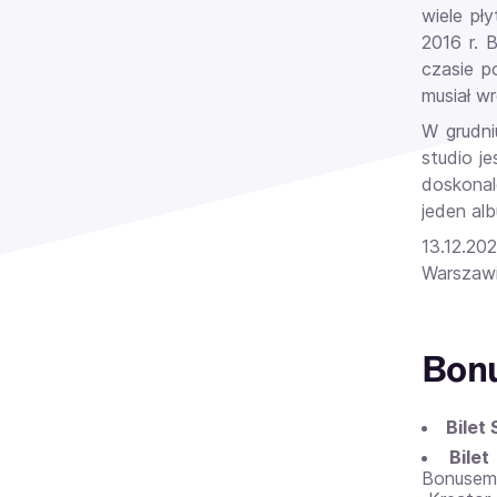
wiele pł
2016 r. 
czasie p
musiał wr
W grudni
studio j
doskonal
jeden al
13.12.20
Warszawi
Bonu
Bilet
Bilet
Bonusem