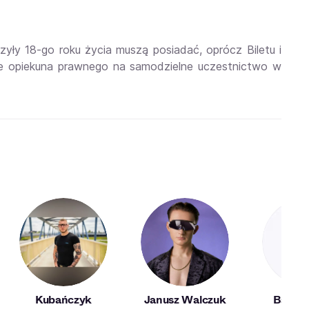
zyły 18-go roku życia muszą posiadać, oprócz Biletu i
e opiekuna prawnego na samodzielne uczestnictwo w
Kubańczyk
Janusz Walczuk
Baba 