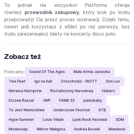
To jednak nie wszystko! Platforma oferuje
również
przewodnik zakupowy
, który krok po kroku
przeprowadzi Cię przez proces rezerwacji. Dzięki temu,
nawet jeśli korzystasz z eBilet po raz pierwszy, bez
trudu zarezerwujesz bilety na koncerty disco polo.
Zobacz też
Polecamy:
Sound Of The Ages
Mała Armia Janosika
Two Feet
Igo na hali
Otsochodzi - RIOTT
Son Lux
Nerwica Natręctw
Roztańczony Narodowy
Hubert.
Dizzee Rascal
JWP
FAME 32
panicbaby
To Jest Niemożliwe
Undercover Festival
ATB
Hype Summer
Louis Villain
Lyski Rock Festiwal
SDM
Modestep
Wiktor Waligóra
Andrea Bocelli
Mandoria