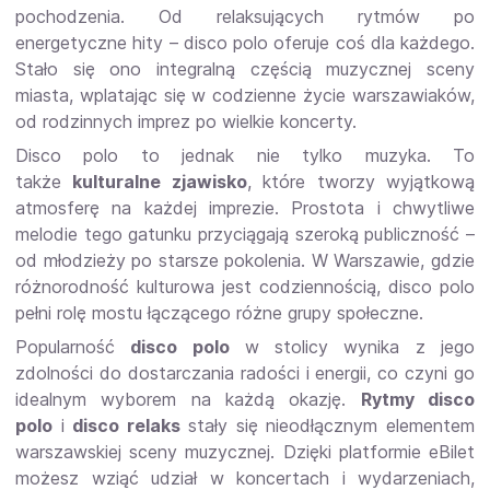
pochodzenia. Od relaksujących rytmów po
energetyczne hity – disco polo oferuje coś dla każdego.
Stało się ono integralną częścią muzycznej sceny
miasta, wplatając się w codzienne życie warszawiaków,
od rodzinnych imprez po wielkie koncerty.
Disco polo to jednak nie tylko muzyka. To
także
kulturalne zjawisko
, które tworzy wyjątkową
atmosferę na każdej imprezie. Prostota i chwytliwe
melodie tego gatunku przyciągają szeroką publiczność –
od młodzieży po starsze pokolenia. W Warszawie, gdzie
różnorodność kulturowa jest codziennością, disco polo
pełni rolę mostu łączącego różne grupy społeczne.
Popularność
disco polo
w stolicy wynika z jego
zdolności do dostarczania radości i energii, co czyni go
idealnym wyborem na każdą okazję.
Rytmy disco
polo
i
disco relaks
stały się nieodłącznym elementem
warszawskiej sceny muzycznej. Dzięki platformie eBilet
możesz wziąć udział w koncertach i wydarzeniach,