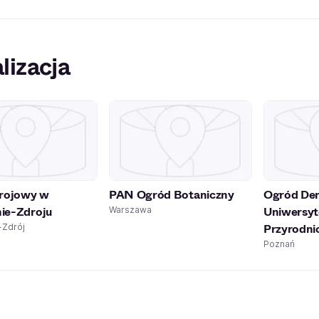
lizacja
drojowy w
PAN Ogród Botaniczny
Ogród Den
ie-Zdroju
Uniwersyt
Warszawa
Przyrodni
Zdrój
Poznań