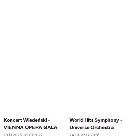
Koncert Wiedeński -
World Hits Symphony -
VIENNA OPERA GALA
Universe Orchestra
13.11.2026-02.01.2027
24.10-22.12.2026