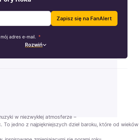
Zapisz się na FanAlert
mój adres e-mail.
Rozwiń
muzyki w niezwykłej atmosferze –
. To jedno z najpiękniejszych dzieł baroku, które od wiekó
inspirowane zmieniającymi się porami roku.