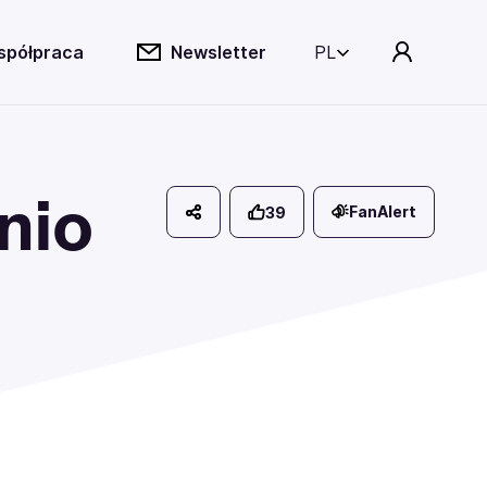
spółpraca
Newsletter
PL
nio
FanAlert
39