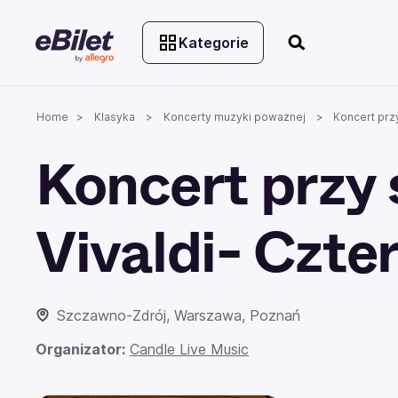
Kategorie
Home
Klasyka
Koncerty muzyki poważnej
Koncert przy
Koncert przy 
Vivaldi- Czte
Szczawno-Zdrój, Warszawa, Poznań
Organizator:
Candle Live Music