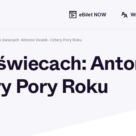
eBilet NOW
W
 świecach: Antonio Vivaldi- Cztery Pory Roku
świecach: Anto
ry Pory Roku