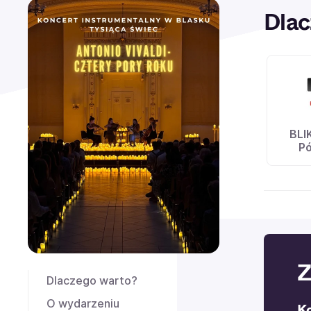
Dlac
BLI
Pó
Z
Dlaczego warto?
O wydarzeniu
K