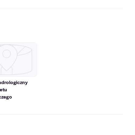
drologiczny
etu
czego