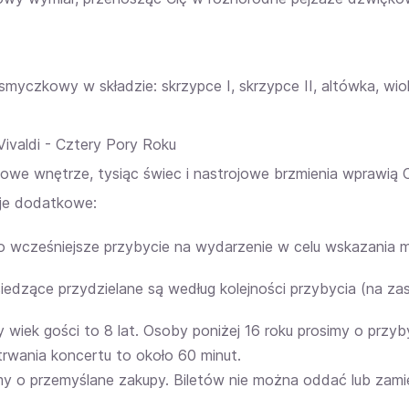
smyczkowy w składzie: skrzypce I, skrzypce II, altówka, wio
Vivaldi - Cztery Pory Roku
kowe wnętrze, tysiąc świec i nastrojowe brzmienia wprawią Ci
je dodatkowe:
o wcześniejsze przybycie na wydarzenie w celu wskazania m
siedzące przydzielane są według kolejności przybycia (na z
y wiek gości to 8 lat. Osoby poniżej 16 roku prosimy o prz
trwania koncertu to około 60 minut.
my o przemyślane zakupy. Biletów nie można oddać lub zamie