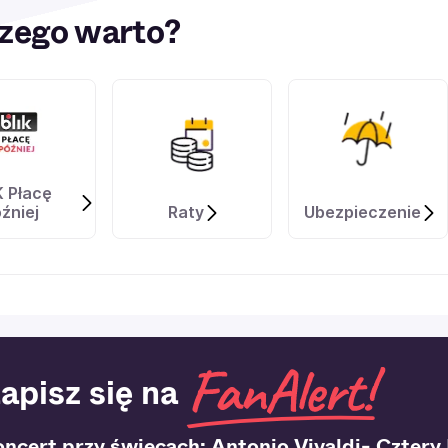
zego warto?
K Płacę
źniej
Raty
Ubezpieczenie
apisz się na
oncert przy świecach: Antonio Vivaldi- Cztery