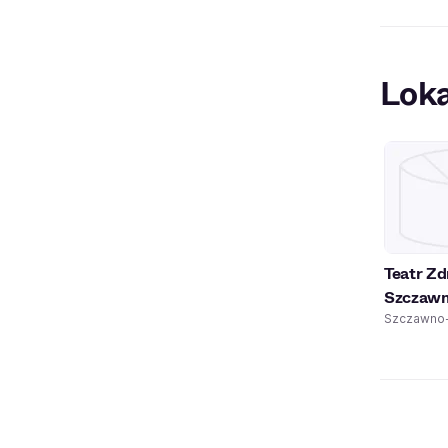
Loka
Teatr Z
Szczawn
Szczawno-