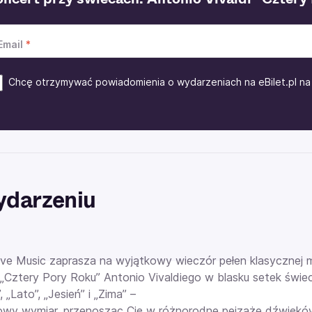
Email
Chcę otrzymywać powiadomienia o wydarzeniach na eBilet.pl na 
ydarzeniu
ive Music zaprasza na wyjątkowy wieczór pełen klasycznej 
„Cztery Pory Roku” Antonio Vivaldiego w blasku setek świec
 „Lato”, „Jesień” i „Zima” –
wy wymiar, przenosząc Cię w różnorodne pejzaże dźwięków, 