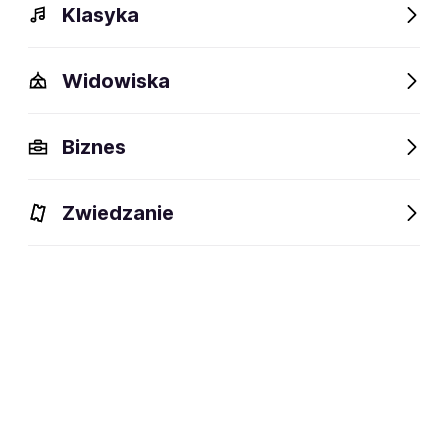
Klasyka
Widowiska
Details
Description
Events
FAQ
Fans also like
Biznes
Details
Zwiedzanie
55 years
age:
26.02.1971
date of birth:
Dallas, USA
birthplace:
wokalistka soul
discipline:
social media: