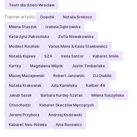
Teatr dla dzieci Wrocław
Topowi artyści:
Doechii
Natalia Srokocz
Milena Staszuk
Izabela Dąbrowska
Katarzyna Pakosińska
Zofia Nowakowska
Modest Ruciński
Varius Manx & Kasia Stankiewicz
Natalia Kujawa
SZA
Irena Santor
Kabaret Smile
Kartky
Magdalena Wójcik
Justin Timberlake
Maciej Maciejewski
Robert Janowski
DJ Diabllo
Natalia Krakowiak
Julia Kamińska
Kaliber 44
Jakub Sasak
Barbara Kurdej-Szatan
Milena Suszyńska
Otsochodzi
Kabaret Skeczów Męczących
Jeremi Przybora
Andrzej Kozłowski
Kabaret Neo-Nówka
Ania Rusowicz