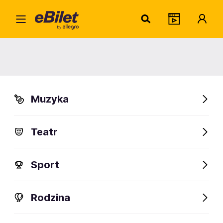
Eryk
Home
Artist
Erykah Badu
Erykah Badu
Muzyka
Check events
Teatr
FanAlert
Sport
Rodzina