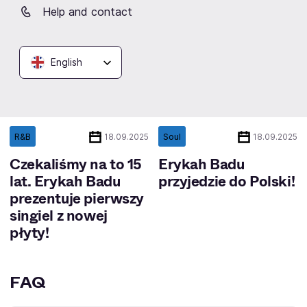
Help and contact
English
R&B
Soul
18.09.2025
18.09.2025
Czekaliśmy na to 15
Erykah Badu
lat. Erykah Badu
przyjedzie do Polski!
prezentuje pierwszy
singiel z nowej
płyty!
FAQ