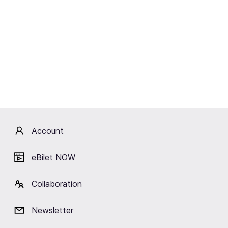
Events
Current
Recommended for you
Completed
No current events
Click 'Subscribe' and we will send you a message
about the artist's events.
Account
eBilet NOW
Subscribe
Collaboration
Newsletter