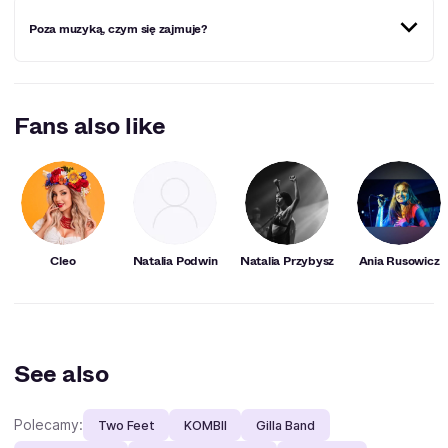
nazywa się Mars Merkaba Thedford.
„Kah” to staroegipski termin duszy, a „badu” to jej
Poza muzyką, czym się zajmuje?
ulubiony jazzowy scat dźwięk.
Gra w filmach, prowadzi organizację charytatywną
B.L.I.N.D., działa jako doula, i rozwija linie produktów
Fans also like
wellness i cannabis.
Cleo
Natalia Podwin
Natalia Przybysz
Ania Rusowicz
See also
Polecamy:
Two Feet
KOMBII
Gilla Band