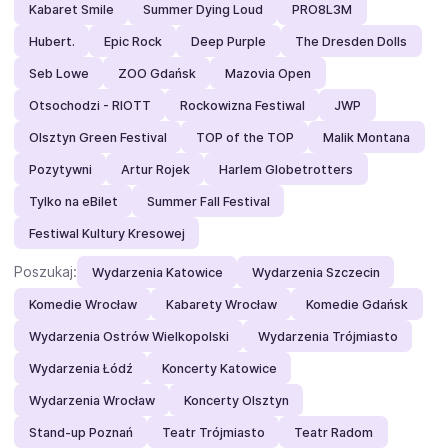
Kabaret Smile
Summer Dying Loud
PRO8L3M
Hubert.
Epic Rock
Deep Purple
The Dresden Dolls
Seb Lowe
ZOO Gdańsk
Mazovia Open
Otsochodzi - RIOTT
Rockowizna Festiwal
JWP
Olsztyn Green Festival
TOP of the TOP
Malik Montana
Pozytywni
Artur Rojek
Harlem Globetrotters
Tylko na eBilet
Summer Fall Festival
Festiwal Kultury Kresowej
Poszukaj:
Wydarzenia Katowice
Wydarzenia Szczecin
Komedie Wrocław
Kabarety Wrocław
Komedie Gdańsk
Wydarzenia Ostrów Wielkopolski
Wydarzenia Trójmiasto
Wydarzenia Łódź
Koncerty Katowice
Wydarzenia Wrocław
Koncerty Olsztyn
Stand-up Poznań
Teatr Trójmiasto
Teatr Radom