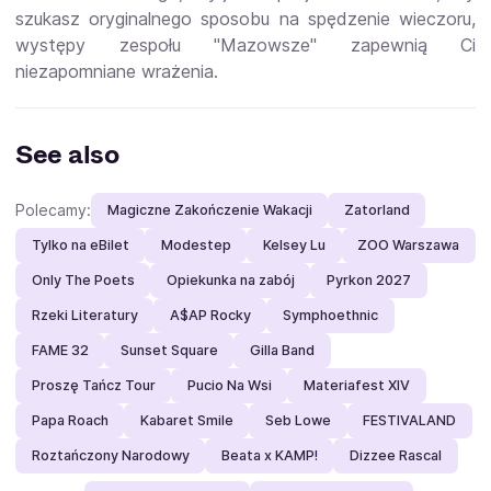
szukasz oryginalnego sposobu na spędzenie wieczoru,
występy zespołu "Mazowsze" zapewnią Ci
niezapomniane wrażenia.
See also
Polecamy:
Magiczne Zakończenie Wakacji
Zatorland
Tylko na eBilet
Modestep
Kelsey Lu
ZOO Warszawa
Only The Poets
Opiekunka na zabój
Pyrkon 2027
Rzeki Literatury
A$AP Rocky
Symphoethnic
FAME 32
Sunset Square
Gilla Band
Proszę Tańcz Tour
Pucio Na Wsi
Materiafest XIV
Papa Roach
Kabaret Smile
Seb Lowe
FESTIVALAND
Roztańczony Narodowy
Beata x KAMP!
Dizzee Rascal