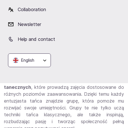
Lublinie
Collaboration
W Lublinie miłośnicy tańca klasycznego mają wyjątkową
okazję rozwijać swoje umiejętności.
Warsztaty techniki
Newsletter
tańca
to idealne miejsce, gdzie pod okiem
doświadczonych specjalistów, pełnych pasji i
Help and contact
zaangażowania, możesz doskonalić swoje taneczne
zdolności. Niezależnie od poziomu zaawansowania – od
początkujących po zaawansowanych tancerzy –
English
warsztaty te oferują indywidualne podejście,
dostosowane do potrzeb każdego uczestnika.
Zapraszamy również do zapoznania się z ofertą
grup
tanecznych
, które prowadzą zajęcia dostosowane do
różnych poziomów zaawansowania. Dzięki temu każdy
entuzjasta tańca znajdzie grupę, która pomoże mu
rozwijać swoje umiejętności. Grupy te nie tylko uczą
techniki tańca klasycznego, ale także inspirują,
rozbudzając pasję i tworząc społeczność pełną