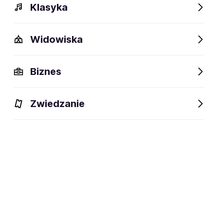
Klasyka
Bilety na balet i taniec klasyczny
Widowiska
Polecamy
Biznes
Zwiedzanie
Dziadek do Orzechów w
Zespół Pieśni i Tańca Śląsk
wykonaniu Królewskiego
- Podróże ze Śląskiem
Baletu Klasycznego
15.11.2026-18.01.2027
27.11-22.12.2026
Katowice, Kraków, Lublin