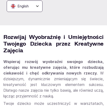
pozwala na bardziej indywidualne
English
podejście.
Zainwestuj w rozwój swojego dziecka
,
wybierając warsztaty, które nie tylko uczą, ale także
inspirują do odkrywania nowych pasji.
Rozwijaj Wyobraźnię i Umiejętności
Twojego Dziecka przez Kreatywne
Zajęcia
Wspieraj rozwój wyobraźni swojego dziecka,
oferując mu kreatywne zajęcia, które rozbudzają
ciekawość i chęć odkrywania nowych rzeczy.
W
dzisiejszym, dynamicznie zmieniającym się świecie,
kreatywność jest kluczowym elementem sukcesu.
Dlatego nasze zajęcia nie tylko bawią, ale również uczą,
łącząc przyjemność z nauką.
Twoje dziecko może uczestniczyć w warsztatach,