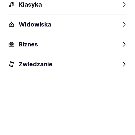
Klasyka
Widowiska
Biznes
Kolejkowo Wrocław – największa
Zwiedzanie
makieta kolejowa w Polsce
06.08-10.10.2026
Wrocław
Kolejkowo Wrocław – największa makieta kolejowa w Polsce:
Warsztaty | Edukacja. Wrocław zaprasza. Kup szybko i wygodnie na
eBilet.pl!
Check tickets