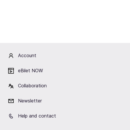
Możliwości na Rynku
Odkryj różnorodność warsztatów wspierających
rozwój Twojego dziecka
, dostosowanych do jego
zainteresowań i potrzeb. Platforma eBilet oferuje
bogaty wybór zajęć, które wspomagają rozwój
intelektualny, emocjonalny i społeczny. Niezależnie od
tego, czy Twoje dziecko interesuje się nauką, sztuką
Account
czy muzyką, znajdziesz warsztaty, które łączą naukę z
zabawą i kreatywnością, dostarczając niezapomnianych
eBilet NOW
doświadczeń.
Warsztaty dostępne są w różnych kategoriach, takich
Collaboration
jak:
Typ warsztatów:
naukowe, artystyczne, muzyczne
Newsletter
Poziom trudności:
dla początkujących,
średniozaawansowanych, zaawansowanych
Help and contact
Dzięki tym kryteriom możesz łatwo dopasować zajęcia
do umiejętności i zainteresowań swojego dziecka, co