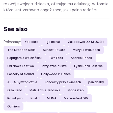
rozwój swojego dziecka, oferując mu edukację w formie,
która jest zarówno angażująca, jak i pełna radości.
See also
Polecamy:
Yaelokre
Igo na hali
Zakopower XX MIUOSH
The Dresden Dolls
Sunset Square
Muzyka w klubach
Papugarnia w Gdańsku
Two Feet
Andrea Bocelli
Od Nowa Festiwal
Przyjazne dusze
Lyski Rock Festiwal
Factory of Sound
Hollywood in Dance
ABBA Symfonicznie
Koncerty przy świecach
panicbaby
Gilla Band
Mała Armia Janosika
Modestep
Pozytywni
Khalid
MUNA
Materiafest XIV
Gurriers