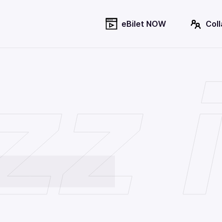
eBilet NOW
Col
zz 