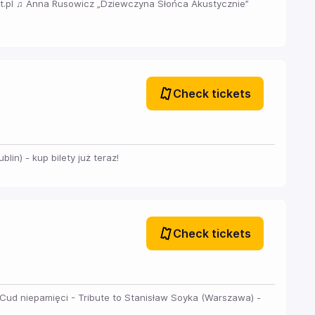
let.pl ♫ Anna Rusowicz „Dziewczyna Słońca Akustycznie”
Check tickets
lin) - kup bilety już teraz!
Check tickets
♫ Cud niepamięci - Tribute to Stanisław Soyka (Warszawa) -