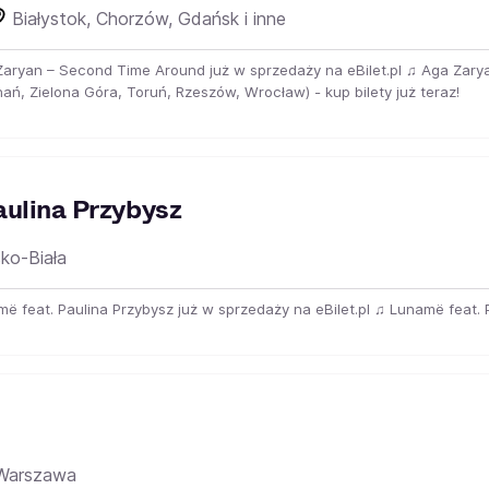
Białystok, Chorzów, Gdańsk i inne
a Zaryan – Second Time Around już w sprzedaży na eBilet.pl ♫ Aga Zary
ań, Zielona Góra, Toruń, Rzeszów, Wrocław) - kup bilety już teraz!
aulina Przybysz
sko-Biała
më feat. Paulina Przybysz już w sprzedaży na eBilet.pl ♫ Lunamë feat. Pa
arszawa