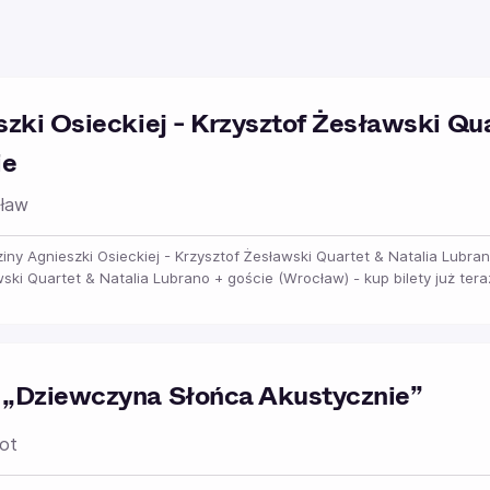
zki Osieckiej - Krzysztof Żesławski Qua
ie
ław
dziny Agnieszki Osieckiej - Krzysztof Żesławski Quartet & Natalia Lubra
wski Quartet & Natalia Lubrano + goście (Wrocław) - kup bilety już tera
 „Dziewczyna Słońca Akustycznie”
ot