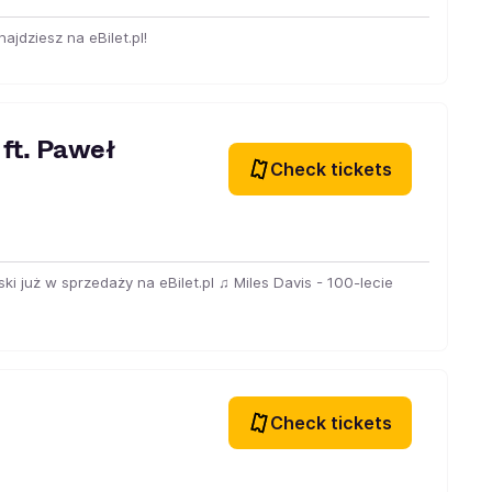
jdziesz na eBilet.pl!
 ft. Paweł
Check tickets
ski już w sprzedaży na eBilet.pl ♫ Miles Davis - 100-lecie
Check tickets