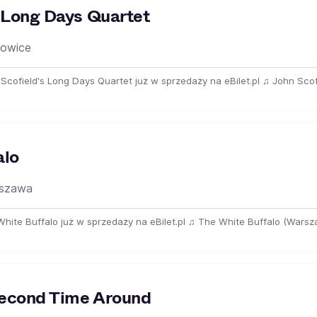
s Long Days Quartet
owice
n Scofield's Long Days Quartet już w sprzedaży na eBilet.pl ♫ John Scof
alo
szawa
 White Buffalo już w sprzedaży na eBilet.pl ♫ The White Buffalo (Warsza
Second Time Around