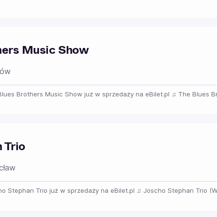
hers Music Show
ków
 Blues Brothers Music Show już w sprzedaży na eBilet.pl ♫ The Blues Br
 Trio
cław
cho Stephan Trio już w sprzedaży na eBilet.pl ♫ Joscho Stephan Trio (Wr