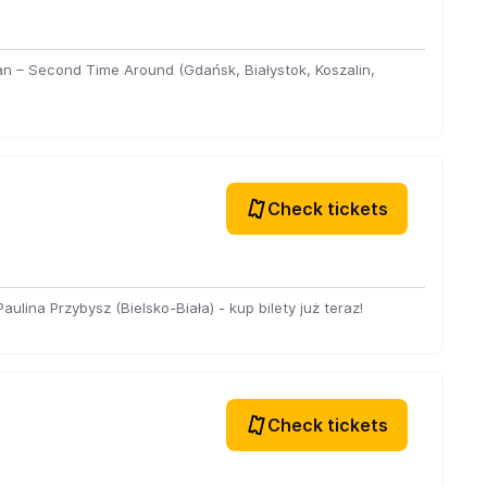
an – Second Time Around (Gdańsk, Białystok, Koszalin,
Check tickets
ulina Przybysz (Bielsko-Biała) - kup bilety już teraz!
Check tickets