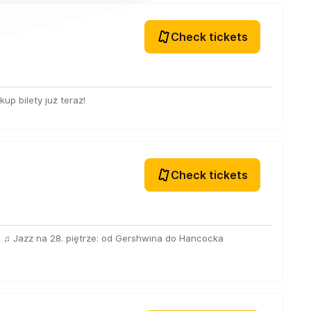
Check tickets
up bilety już teraz!
Check tickets
pl ♫ Jazz na 28. piętrze: od Gershwina do Hancocka