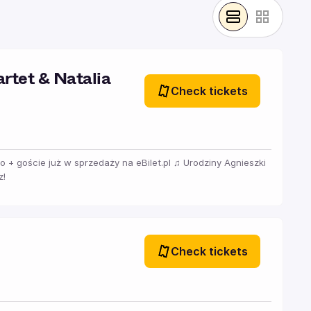
rtet & Natalia
Check tickets
no + goście już w sprzedaży na eBilet.pl ♫ Urodziny Agnieszki
z!
Check tickets