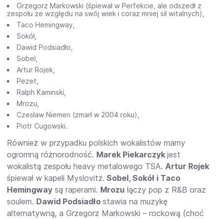
Grzegorz Markowski (śpiewał w Perfekcie, ale odszedł z
zespołu ze względu na swój wiek i coraz mniej sił witalnych),
Taco Hemingway,
Sokół,
Dawid Podsiadło,
Sobel,
Artur Rojek,
Pezet,
Ralph Kaminski,
Mrozu,
Czesław Niemen (zmarł w 2004 roku),
Piotr Cugowski.
Również w przypadku polskich wokalistów mamy
ogromną różnorodność.
Marek Piekarczyk
jest
wokalistą zespołu heavy metalowego TSA.
Artur Rojek
śpiewał w kapeli Myslovitz.
Sobel, Sokół i Taco
Hemingway
są raperami.
Mrozu
łączy pop z R&B oraz
soulem.
Dawid Podsiadło
stawia na muzykę
alternatywną, a Grzegorz Markowski – rockową (choć