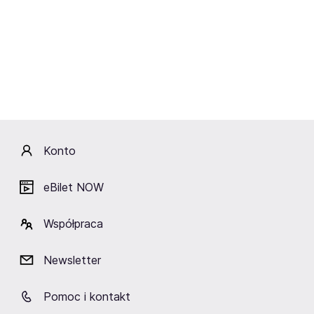
różnych gatunków muzycznych.
W tym przypadku nie
będziemy się ograniczać do konkretnego stylu.
Wśród żyjących i nieżyjących już najbardziej
znanych wokalistów na świecie możemy znaleźć
takie nazwiska, jak m.in.:
Drake,
Bob Dylan,
Stevie Wonder,
James Brown,
Konto
Marvin Gaye (zmarł w 1984 roku),
Michael Jackson,
eBilet NOW
Justin Bieber,
Justin Timberlake,
Współpraca
Bruno Mars,
Lenny Kravitz,
Ozzy Osbourne,
Newsletter
James Hetfield,
Travis Scott,
Pomoc i kontakt
Ray Dalton.