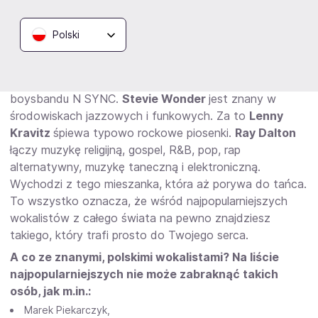
Każdy z nich reprezentuje inny styl muzyczny i ma
niepowtarzalny głos.
James Hetfield
śpiewa w
Polski
Metallice, zespole heavy metalowym.
Justin
Timberlake
jest przedstawicielem popu, dance oraz
R&B. Występuje solo, choć wcześniej należał do
boysbandu N SYNC.
Stevie Wonder
jest znany w
środowiskach jazzowych i funkowych. Za to
Lenny
Kravitz
śpiewa typowo rockowe piosenki.
Ray Dalton
łączy muzykę religijną, gospel, R&B, pop, rap
alternatywny, muzykę taneczną i elektroniczną.
Wychodzi z tego mieszanka, która aż porywa do tańca.
To wszystko oznacza, że wśród najpopularniejszych
wokalistów z całego świata na pewno znajdziesz
takiego, który trafi prosto do Twojego serca.
A co ze znanymi, polskimi wokalistami? Na liście
najpopularniejszych nie może zabraknąć takich
osób, jak m.in.:
Marek Piekarczyk,