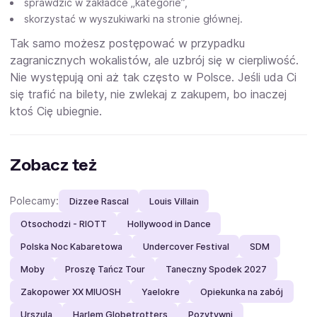
sprawdzić w zakładce „kategorie”,
skorzystać w wyszukiwarki na stronie głównej.
Tak samo możesz postępować w przypadku
zagranicznych wokalistów, ale uzbrój się w cierpliwość.
Nie występują oni aż tak często w Polsce. Jeśli uda Ci
się trafić na bilety, nie zwlekaj z zakupem, bo inaczej
ktoś Cię ubiegnie.
Zobacz też
Polecamy:
Dizzee Rascal
Louis Villain
Otsochodzi - RIOTT
Hollywood in Dance
Polska Noc Kabaretowa
Undercover Festival
SDM
Moby
Proszę Tańcz Tour
Taneczny Spodek 2027
Zakopower XX MIUOSH
Yaelokre
Opiekunka na zabój
Urszula
Harlem Globetrotters
Pozytywni