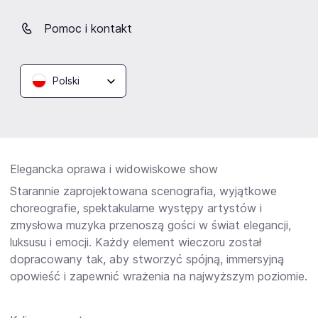
Taniec jest główną atrakcją Abba Night Dinner & Show.
Spektakularne choreografie w rytmie latino, energia
Pomoc i kontakt
sceny i emocje płynące z muzyki porywają widzów od
pierwszych minut. To wydarzenie, w którym goście nie
są jedynie widzami – w trakcie wieczoru zostają
Polski
zaproszeni do wspólnej zabawy. Po zakończeniu
widowiska Manuarte zamienia się w klub taneczny, a
parkiet pozostaje otwarty do późnych godzin nocnych.
Elegancka oprawa i widowiskowe show
Starannie zaprojektowana scenografia, wyjątkowe
choreografie, spektakularne występy artystów i
zmysłowa muzyka przenoszą gości w świat elegancji,
luksusu i emocji. Każdy element wieczoru został
dopracowany tak, aby stworzyć spójną, immersyjną
opowieść i zapewnić wrażenia na najwyższym poziomie.