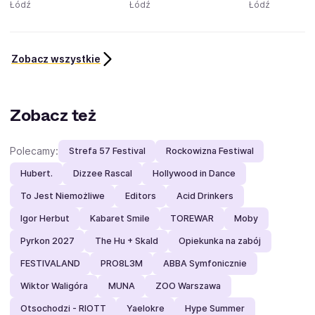
Łódź
Łódź
Łódź
Zobacz wszystkie
Zobacz też
Polecamy:
Strefa 57 Festival
Rockowizna Festiwal
Hubert.
Dizzee Rascal
Hollywood in Dance
To Jest Niemożliwe
Editors
Acid Drinkers
Igor Herbut
Kabaret Smile
TOREWAR
Moby
Pyrkon 2027
The Hu + Skald
Opiekunka na zabój
FESTIVALAND
PRO8L3M
ABBA Symfonicznie
Wiktor Waligóra
MUNA
ZOO Warszawa
Otsochodzi - RIOTT
Yaelokre
Hype Summer