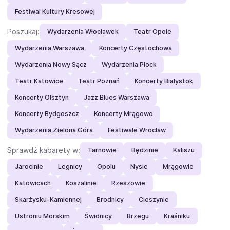
Festiwal Kultury Kresowej
Poszukaj:
Wydarzenia Włocławek
Teatr Opole
Wydarzenia Warszawa
Koncerty Częstochowa
Wydarzenia Nowy Sącz
Wydarzenia Płock
Teatr Katowice
Teatr Poznań
Koncerty Białystok
Koncerty Olsztyn
Jazz Blues Warszawa
Koncerty Bydgoszcz
Koncerty Mrągowo
Wydarzenia Zielona Góra
Festiwale Wrocław
Sprawdź kabarety w:
Tarnowie
Będzinie
Kaliszu
Jarocinie
Legnicy
Opolu
Nysie
Mrągowie
Katowicach
Koszalinie
Rzeszowie
Skarżysku-Kamiennej
Brodnicy
Cieszynie
Ustroniu Morskim
Świdnicy
Brzegu
Kraśniku