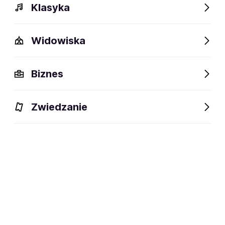
Klasyka
Widowiska
Biznes
Zwiedzanie
Dlaczego warto?
O wydarzeniu
Lokalizacja
Dlaczego warto?