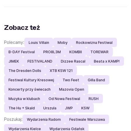
Zobacz też
Polecamy:
Louis Villain
Moby
Rockowizna Festiwal
B-DAY Festival
PRO8L3M
KOMBII
TOREWAR
JIMEK
FESTIVALAND
Dizzee Rascal
Beata x KAMP!
The Dresden Dolls
XTB KSW 121
Festiwal Kultury Kresowej
Two Feet
Gilla Band
Koncerty przy świecach
Mazovia Open
Muzyka w klubach
Od Nowa Festiwal
RUSH
The Hu + Skald
Urszula
JWP
KSW
Poszukaj:
Wydarzenia Radom
Festiwale Warszawa
Wydarzenia Kielce
Wydarzenia Gdańsk