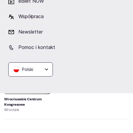
eBilet NOW
rodzinnego zobowiązane są do jednoczesnego
przejścia przez punkt kontroli biletów.
Współpraca
Regulamin imprezy masowej oraz innych wydarzeń w
ramach 10 Światowych Igrzysk Sportowych The World
Newsletter
Games 2017
Pomoc i kontakt
Lokalizacja
Polski
Wrocławskie Centrum
Kongresowe
Wrocław