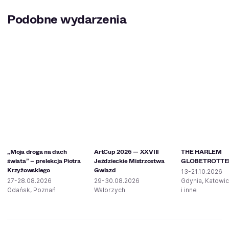
Podobne wydarzenia
„Moja droga na dach
ArtCup 2026 — XXVIII
THE HARLEM
świata” – prelekcja Piotra
Jeździeckie Mistrzostwa
GLOBETROTTE
Krzyżowskiego
Gwiazd
13-21.10.2026
27-28.08.2026
29-30.08.2026
Gdynia, Katowi
Gdańsk, Poznań
Wałbrzych
i inne