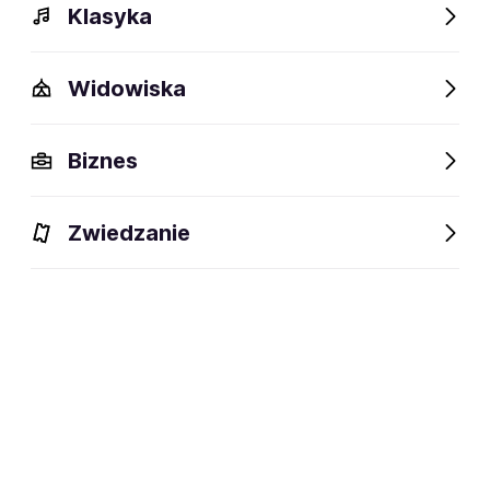
Klasyka
Widowiska
Biznes
Zwiedzanie
Dlaczego warto?
O wydarzeniu
Lokalizacja
Dlaczego warto?