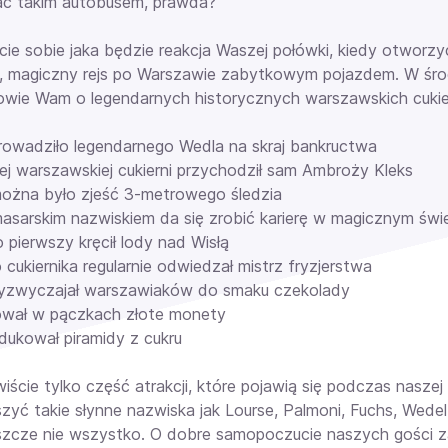
ać takim autobusem, prawda?
e sobie jaka będzie reakcja Waszej połówki, kiedy otworzyci
, magiczny rejs po Warszawie zabytkowym pojazdem. W środ
owie Wam o legendarnych historycznych warszawskich cukiernia
rowadziło legendarnego Wedla na skraj bankructwa
rej warszawskiej cukierni przychodził sam Ambroży Kleks
można było zjeść 3-metrowego śledzia
masarskim nazwiskiem da się zrobić karierę w magicznym świ
o pierwszy kręcił lody nad Wisłą
 cukiernika regularnie odwiedzał mistrz fryzjerstwa
zyzwyczajał warszawiaków do smaku czekolady
ował w pączkach złote monety
odukował piramidy z cukru
iście tylko część atrakcji, które pojawią się podczas nasz
yć takie słynne nazwiska jak Lourse, Palmoni, Fuchs, Wedel, Bl
eszcze nie wszystko. O dobre samopoczucie naszych gości z