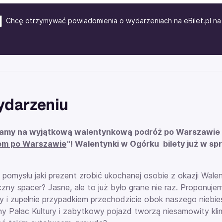
Chcę otrzymywać powiadomienia o wydarzeniach na eBilet.pl na 
ydarzeniu
amy na wyjątkową walentynkową podróż po Warszawie 
em po Warszawie
"! Walentynki w Ogórku bilety już w sp
 pomysłu jaki prezent zrobić ukochanej osobie z okazji Wale
zny spacer? Jasne, ale to już było grane nie raz. Proponuje
 i zupełnie przypadkiem przechodzicie obok naszego niebiesk
ny Pałac Kultury i zabytkowy pojazd tworzą niesamowity kl