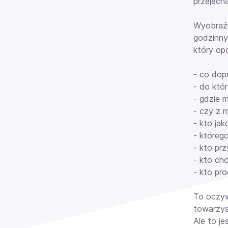
przejech
Wyobraźci
godzinny
który op
- co dop
- do któ
- gdzie 
- czy z 
- kto jak
- którego
- kto pr
- kto ch
- kto pr
To oczyw
towarzysz
Ale to j