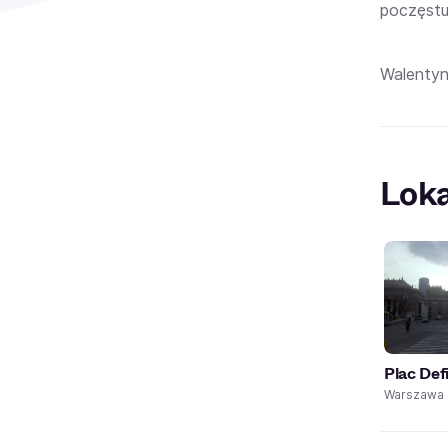
poczęstu
Walentyn
Loka
Plac Def
Warszawa