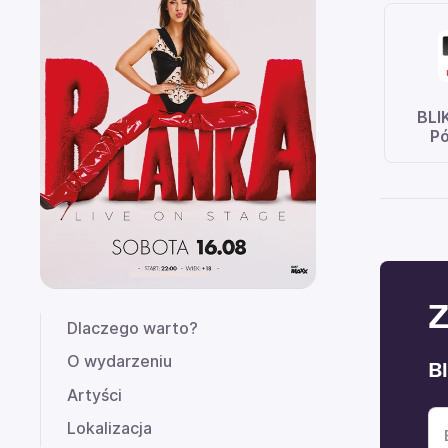
BLI
Pó
Z
Dlaczego warto?
O wydarzeniu
B
Artyści
Lokalizacja