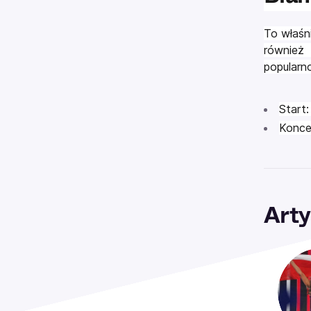
To właśni
również 
popularn
Start
Konce
Arty