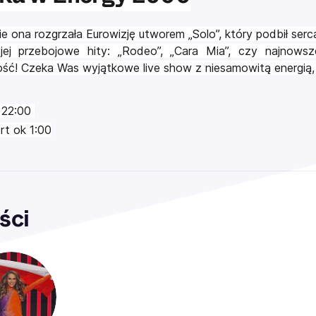
e ona rozgrzała Eurowizję utworem „Solo”, który podbił serc
jej przebojowe hity: „Rodeo”, „Cara Mia”, czy najnows
ość! Czeka Was wyjątkowe live show z niesamowitą energią
: 22:00
rt ok 1:00
ści