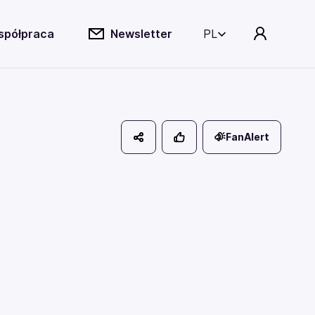
spółpraca
Newsletter
PL
FanAlert