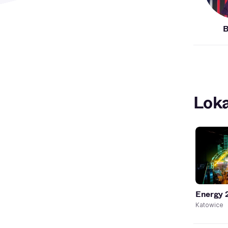
B
Loka
Energy 
Katowice