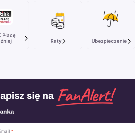
K Płacę
źniej
Raty
Ubezpieczenie
apisz się na
lanka
Email