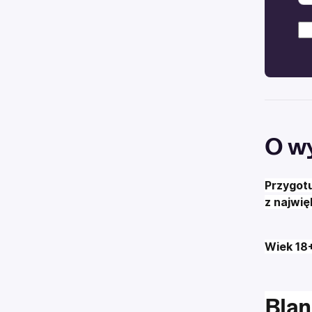
O w
Przygotu
z najwię
Wiek 18
Blan