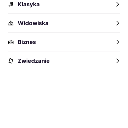
Klasyka
Widowiska
Biznes
Zwiedzanie
Bilety
Dlaczego warto?
O wydarzeniu
Artyści
BILETY
Filtruj