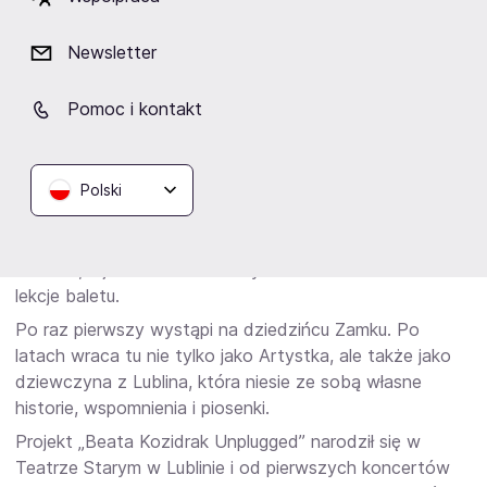
podczas koncertów unplugged, porusza swoją
delikatnością i intymnością.
Newsletter
Wyjątkowym momentem koncertu będzie utwór „Za
bramą” – muzyczna opowieść o dzieciństwie Beaty
Pomoc i kontakt
Kozidrak, lubelskiej Starówce, pierwszych marzeniach i
dorastaniu w cieniu Zamku.
Polski
To miejsce ma dla Artystki szczególne znaczenie. Beata
Kozidrak wychowała się przy ulicy Grodzkiej. Z okien
rodzinnej kamienicy każdego dnia widziała Zamek
Lubelski, a jako mała dziewczynka chodziła tam na
lekcje baletu.
Po raz pierwszy wystąpi na dziedzińcu Zamku. Po
latach wraca tu nie tylko jako Artystka, ale także jako
dziewczyna z Lublina, która niesie ze sobą własne
historie, wspomnienia i piosenki.
Projekt „Beata Kozidrak Unplugged” narodził się w
Teatrze Starym w Lublinie i od pierwszych koncertów