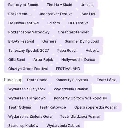
Factory of Sound
The Hu + Skald
Urszula
Pół żartem…
Undercover Festival
Son Lux
Od Nowa Festiwal
Editors
OFF Festival
Roztańczony Narodowy
Great September
B-DAY Festival
Gurriers
Summer Dying Loud
Taneczny Spodek 2027
Papa Roach
Hubert.
Gilla Band
Artur Rojek
Hollywood in Dance
Olsztyn Green Festival
FESTIVALAND
Poszukaj:
Teatr Opole
Koncerty Białystok
Teatr Łódź
Wydarzenia Białystok
Wydarzenia Gdańsk
Wydarzenia Mrągowo
Koncerty Gorzow Wielkopolski
Teatr Gdynia
Teatr Katowice
Opera i operetka Poznań
Wydarzenia Zielona Góra
Teatr dla dzieci Poznań
Stand-up Kraków
Wydarzenia Zabrze