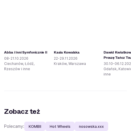
Abba i Inni Symfonicznie II
Kasia Kowalska
Dawid Kwiatkows
Proszę Tańcz To
08-21.10.2026
22-29.11.2026
Ciechanów, Łódź,
Kraków, Warszawa
30.10-06.12.20
Rzeszów i inne
Gdańsk, Katowic
inne
Zobacz też
Polecamy:
KOMBII
Hot Wheels
nosowska.xxx