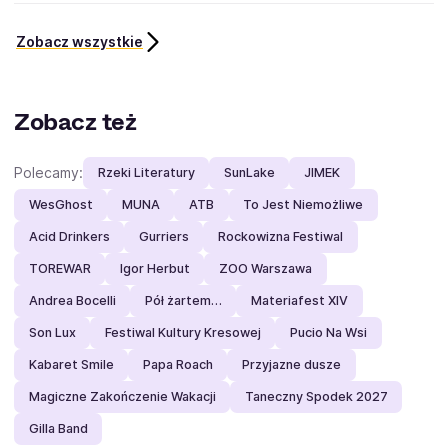
Zobacz wszystkie
Zobacz też
Polecamy:
Rzeki Literatury
SunLake
JIMEK
WesGhost
MUNA
ATB
To Jest Niemożliwe
Acid Drinkers
Gurriers
Rockowizna Festiwal
TOREWAR
Igor Herbut
ZOO Warszawa
Andrea Bocelli
Pół żartem…
Materiafest XIV
Son Lux
Festiwal Kultury Kresowej
Pucio Na Wsi
Kabaret Smile
Papa Roach
Przyjazne dusze
Magiczne Zakończenie Wakacji
Taneczny Spodek 2027
Gilla Band