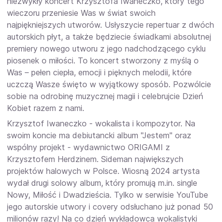
niezwykły koncert Krzysztofa Iwaneczko, który tego
wieczoru przeniesie Was w świat swoich
najpiękniejszych utworów. Usłyszycie repertuar z dwóch
autorskich płyt, a także będziecie świadkami absolutnej
premiery nowego utworu z jego nadchodzącego cyklu
piosenek o miłości. To koncert stworzony z myślą o
Was – pełen ciepła, emocji i pięknych melodii, które
uczczą Wasze święto w wyjątkowy sposób. Pozwólcie
sobie na odrobinę muzycznej magii i celebrujcie Dzień
Kobiet razem z nami.
Krzysztof Iwaneczko - wokalista i kompozytor. Na
swoim koncie ma debiutancki album "Jestem" oraz
wspólny projekt - wydawnictwo ORIGAMI z
Krzysztofem Herdzinem. Sideman największych
projektów halowych w Polsce. Wiosną 2024 artysta
wydał drugi solowy album, który promują m.in. single
Nowy, Miłość i Dwadzieścia. Tylko w serwisie YouTube
jego autorskie utwory i covery odsłuchano już ponad 50
milionów razy! Na co dzień wykładowca wokalistyki