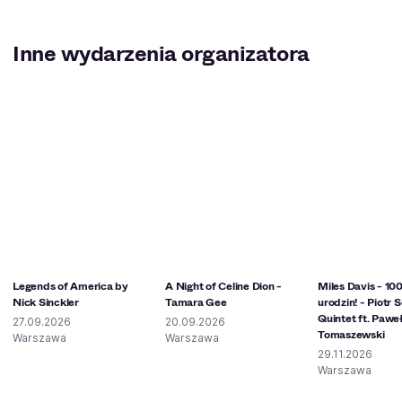
Inne wydarzenia organizatora
Legends of America by
A Night of Celine Dion -
Miles Davis - 100
Nick Sinckler
Tamara Gee
urodzin! - Piotr 
Quintet ft. Pawe
27.09.2026
20.09.2026
Tomaszewski
Warszawa
Warszawa
29.11.2026
Warszawa