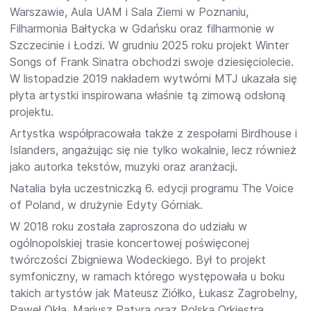
Warszawie, Aula UAM i Sala Ziemi w Poznaniu,
Filharmonia Bałtycka w Gdańsku oraz filharmonie w
Szczecinie i Łodzi. W grudniu 2025 roku projekt Winter
Songs of Frank Sinatra obchodzi swoje dziesięciolecie.
W listopadzie 2019 nakładem wytwórni MTJ ukazała się
płyta artystki inspirowana właśnie tą zimową odsłoną
projektu.
Artystka współpracowała także z zespołami Birdhouse i
Islanders, angażując się nie tylko wokalnie, lecz również
jako autorka tekstów, muzyki oraz aranżacji.
Natalia była uczestniczką 6. edycji programu The Voice
of Poland, w drużynie Edyty Górniak.
W 2018 roku została zaproszona do udziału w
ogólnopolskiej trasie koncertowej poświęconej
twórczości Zbigniewa Wodeckiego. Był to projekt
symfoniczny, w ramach którego występowała u boku
takich artystów jak Mateusz Ziółko, Łukasz Zagrobelny,
Paweł Okła, Mariusz Patyra oraz Polska Orkiestra