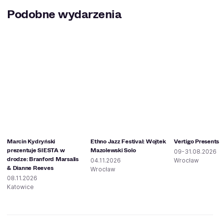
Podobne wydarzenia
Marcin Kydryński
Ethno Jazz Festival: Wojtek
Vertigo Presents
prezentuje SIESTA w
Mazolewski Solo
09-31.08.2026
drodze: Branford Marsalis
04.11.2026
Wrocław
& Dianne Reeves
Wrocław
08.11.2026
Katowice