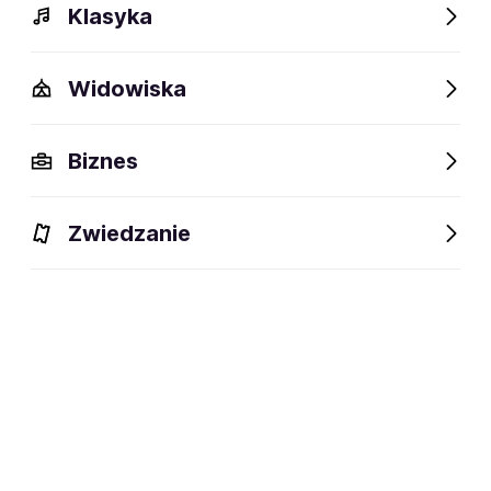
Klasyka
Widowiska
Biznes
Zwiedzanie
Dlaczego warto?
O wydarzeniu
Artyści
Lokalizac
Dlaczego warto?