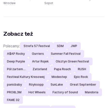
Wrocław
Sopot
Zobacz też
Polecamy:
Strefa 57 Festival
SDM
JWP
A$AP Rocky
Gurriers
Summer Fall Festival
Deep Purple
Artur Rojek
Olsztyn Green Festival
Pół żartem…
Zatorland
Papa Roach
RUSH
Festiwal Kultury Kresowej
Modestep
Epic Rock
panicbaby
Röyksopp
SunLake
Great September
PRO8L3M
Hot Wheels
Factory of Sound
Mandoria
FAME 32