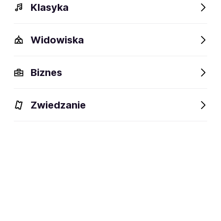
Klasyka
Widowiska
Biznes
Zwiedzanie
Bilety
Dlaczego warto?
O wydarzeniu
Artyści
BILETY
Filtruj