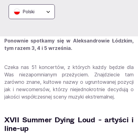
Pure Bedlam, Saturnalia Temple.
Polski
Nadszedł kres wyczekiwań! Za sprawą Summer
Dying Loud, już po raz siedemnasty, zapraszamy
Was w podróż po świecie dźwięków niepokornych.
Ponownie spotkamy się w Aleksandrowie Łódzkim,
tym razem 3, 4 i 5 września.
Czeka nas 51 koncertów, z których każdy będzie dla
Was niezapomnianym przeżyciem. Znajdziecie tam
zarówno znane, kultowe nazwy o ugruntowanej pozycji
jak i newcomersów, którzy niejednokrotnie decydują o
jakości współczesnej sceny muzyki ekstremalnej.
XVII Summer Dying Loud - artyści i
line-up