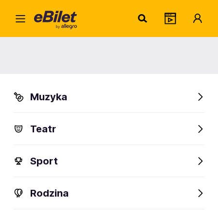
Home
Widowiska
Stand-up
Mama na obrotach - Niezły
bajzel
Mama na obrotach - Niezły
bajzel
Muzyka
Stąporków
Teatr
Organizator:
Miejsko - Gminny Ośrodek Kultury i Sportu w Stąporkowie
Sport
Rodzina
FanAlert
407