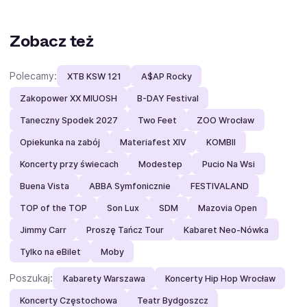
Zobacz też
Polecamy:
XTB KSW 121
A$AP Rocky
Zakopower XX MIUOSH
B-DAY Festival
Taneczny Spodek 2027
Two Feet
ZOO Wrocław
Opiekunka na zabój
Materiafest XIV
KOMBII
Koncerty przy świecach
Modestep
Pucio Na Wsi
Buena Vista
ABBA Symfonicznie
FESTIVALAND
TOP of the TOP
Son Lux
SDM
Mazovia Open
Jimmy Carr
Proszę Tańcz Tour
Kabaret Neo-Nówka
Tylko na eBilet
Moby
Poszukaj:
Kabarety Warszawa
Koncerty Hip Hop Wrocław
Koncerty Częstochowa
Teatr Bydgoszcz