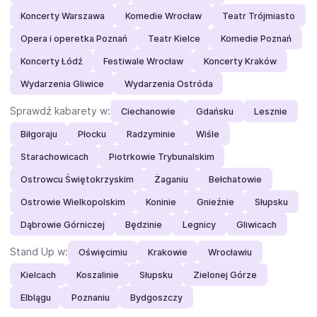
Koncerty Warszawa
Komedie Wrocław
Teatr Trójmiasto
Opera i operetka Poznań
Teatr Kielce
Komedie Poznań
Koncerty Łódź
Festiwale Wrocław
Koncerty Kraków
Wydarzenia Gliwice
Wydarzenia Ostróda
Sprawdź kabarety w:
Ciechanowie
Gdańsku
Lesznie
Biłgoraju
Płocku
Radzyminie
Wiśle
Starachowicach
Piotrkowie Trybunalskim
Ostrowcu Świętokrzyskim
Żaganiu
Bełchatowie
Ostrowie Wielkopolskim
Koninie
Gnieźnie
Słupsku
Dąbrowie Górniczej
Będzinie
Legnicy
Gliwicach
Stand Up w:
Oświęcimiu
Krakowie
Wrocławiu
Kielcach
Koszalinie
Słupsku
Zielonej Górze
Elblągu
Poznaniu
Bydgoszczy