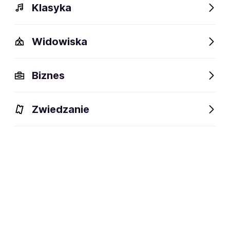
Klasyka
Widowiska
Biznes
Zwiedzanie
Dlaczego warto?
O wydarzeniu
Lokalizacja
Dlaczego warto?