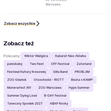
Warszawa
Zobacz wszystkie
Zobacz też
Polecamy:
Wiktor Waligóra
Kabaret Neo-Nówka
panicbaby
Two Feet
OFF Festival
Zatorland
Festiwal Kultury Kresowej
Gilla Band
PRO8L3M
ZOO Gdańsk
Otsochodzi - RIOTT
Beata x KAMP!
Materiafest XIV
ZOO Warszawa
Hype Summer
Summer Dying Loud
B-DAY Festival
Taneczny Spodek 2027
A$AP Rocky