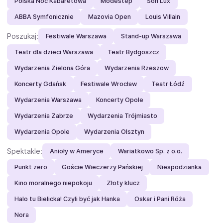
Polska Noc Kabaretowa
Modestep
Son Lux
ABBA Symfonicznie
Mazovia Open
Louis Villain
Poszukaj:
Festiwale Warszawa
Stand-up Warszawa
Teatr dla dzieci Warszawa
Teatr Bydgoszcz
Wydarzenia Zielona Góra
Wydarzenia Rzeszow
Koncerty Gdańsk
Festiwale Wrocław
Teatr Łódź
Wydarzenia Warszawa
Koncerty Opole
Wydarzenia Zabrze
Wydarzenia Trójmiasto
Wydarzenia Opole
Wydarzenia Olsztyn
Spektakle:
Anioły w Ameryce
Wariatkowo Sp. z o.o.
Punkt zero
Goście Wieczerzy Pańskiej
Niespodzianka
Kino moralnego niepokoju
Złoty klucz
Halo tu Bielicka! Czyli być jak Hanka
Oskar i Pani Róża
Nora