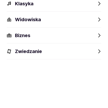
Klasyka
Widowiska
Biznes
Zwiedzanie
Bilety
Dlaczego warto?
O wydarzeniu
Lokalizacj
BILETY
Filtruj