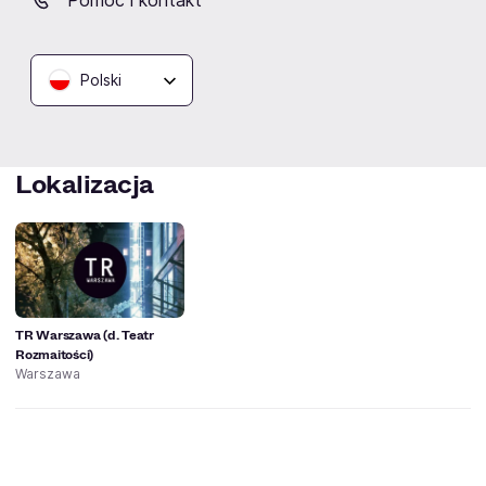
inspicjent: Piotr Piotrowicz
kierowniczka produkcji: Aleksandra Szklarczyk
asystentka kostiumografa: Maria Godlewska
Polski
W scenariuszu wykorzystano wiersz Marka Zielińskiego.
Lokalizacja
TR Warszawa (d. Teatr
Rozmaitości)
Warszawa