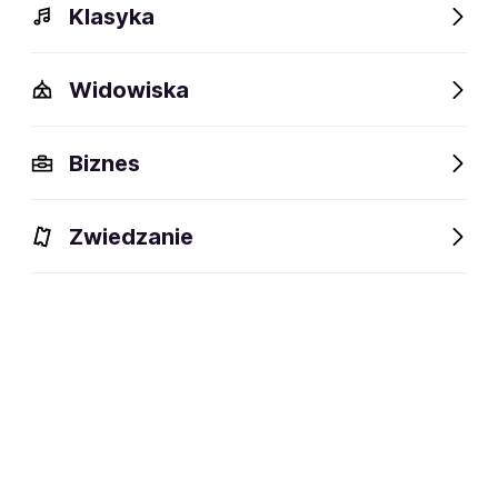
Klasyka
Widowiska
Biznes
Zwiedzanie
Dlaczego warto?
O wydarzeniu
Lokalizacja
Dlaczego warto?