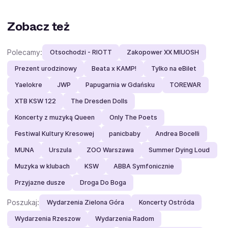
Zobacz też
Polecamy:
Otsochodzi - RIOTT
Zakopower XX MIUOSH
Prezent urodzinowy
Beata x KAMP!
Tylko na eBilet
Yaelokre
JWP
Papugarnia w Gdańsku
TOREWAR
XTB KSW 122
The Dresden Dolls
Koncerty z muzyką Queen
Only The Poets
Festiwal Kultury Kresowej
panicbaby
Andrea Bocelli
MUNA
Urszula
ZOO Warszawa
Summer Dying Loud
Muzyka w klubach
KSW
ABBA Symfonicznie
Przyjazne dusze
Droga Do Boga
Poszukaj:
Wydarzenia Zielona Góra
Koncerty Ostróda
Wydarzenia Rzeszow
Wydarzenia Radom