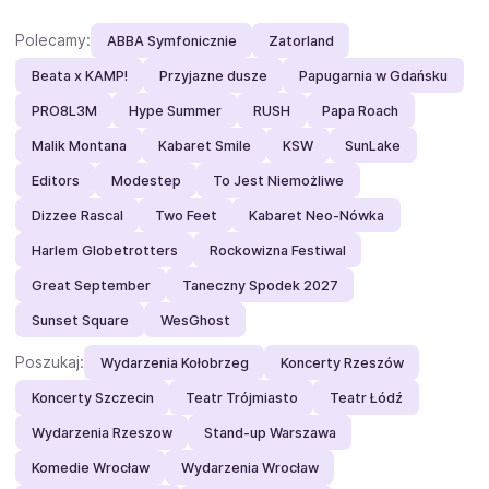
Polecamy:
ABBA Symfonicznie
Zatorland
Beata x KAMP!
Przyjazne dusze
Papugarnia w Gdańsku
PRO8L3M
Hype Summer
RUSH
Papa Roach
Malik Montana
Kabaret Smile
KSW
SunLake
Editors
Modestep
To Jest Niemożliwe
Dizzee Rascal
Two Feet
Kabaret Neo-Nówka
Harlem Globetrotters
Rockowizna Festiwal
Great September
Taneczny Spodek 2027
Sunset Square
WesGhost
Poszukaj:
Wydarzenia Kołobrzeg
Koncerty Rzeszów
Koncerty Szczecin
Teatr Trójmiasto
Teatr Łódź
Wydarzenia Rzeszow
Stand-up Warszawa
Komedie Wrocław
Wydarzenia Wrocław