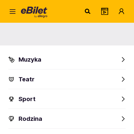
Home
Teatr
Musicale
Skrzypek na dachu
Skrzypek na dachu
Muzyka
Poznań
Organizator:
Teatr Wielki w Poznaniu
Teatr
Sport
FanAlert
155
Rodzina