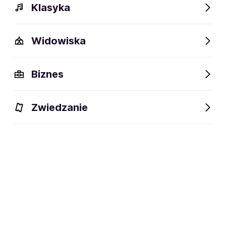
Klasyka
Widowiska
Biznes
Zwiedzanie
Dlaczego warto?
O wydarzeniu
Lokalizacja
Dlaczego warto?