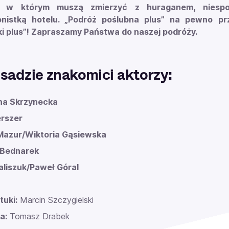
u, w którym muszą zmierzyć z huraganem, niespod
onistką hotelu. „Podróż poślubna plus” na pewno p
i plus”! Zapraszamy Państwa do naszej podróży.
sadzie znakomici aktorzy:
na Skrzynecka
erszer
Mazur/Wiktoria Gąsiewska
Bednarek
aliszuk/Paweł Góral
tuki:
Marcin Szczygielski
a:
Tomasz Drabek