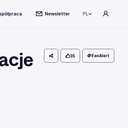
spółpraca
Newsletter
PL
acje
FanAlert
35