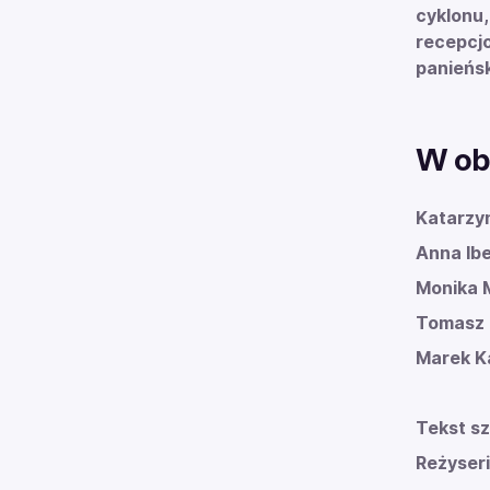
cyklon
recepcj
panieńsk
W ob
Katarzy
Anna Ib
Monika 
Tomasz 
Marek K
Tekst sz
Reżyseri