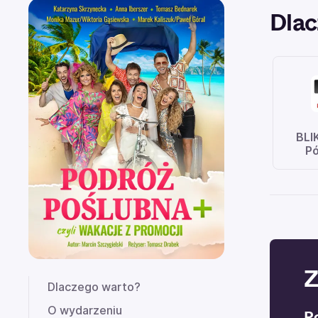
Dlac
BLI
Pó
Z
Dlaczego warto?
O wydarzeniu
Po