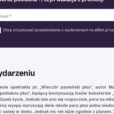
Email
Chcę otrzymywać powiadomienia o wydarzeniach na eBilet.pl na 
ydarzeniu
esie spektaklu pt. „Wieczór panieński plus”, autor M
 poślubna plus”, będącą kontynuacją losów bohaterów „
óżami życie. Jednak nim ono się rozpocznie, pora na mił
ną wyspę wyruszają dwie młode pary plus jedna niedosz
 samej w domu. Jednak nic nie idzie zgodnie z planem. 