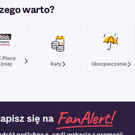
zego warto?
K Płacę
źniej
Raty
Ubezpieczenie
apisz się na
dróż poślubna +, czyli wakacje z promocji