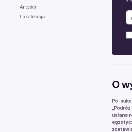
Artyści
Lokalizacja
O w
Po sukc
„Podróż
usłane r
egzotycz
zostawić