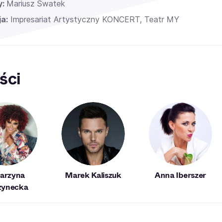
y:
Mariusz Swatek
a:
Impresariat Artystyczny KONCERT, Teatr MY
ści
arzyna
Marek Kaliszuk
Anna Iberszer
zynecka