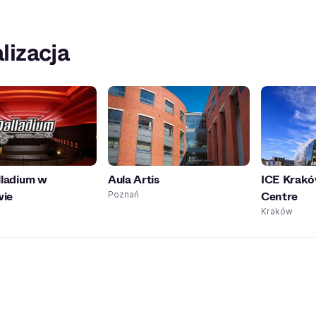
lizacja
lladium w
Aula Artis
ICE Krak
ie
Centre
Poznań
Kraków