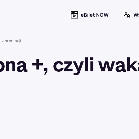
eBilet NOW
W
 z promocji
na +, czyli wak