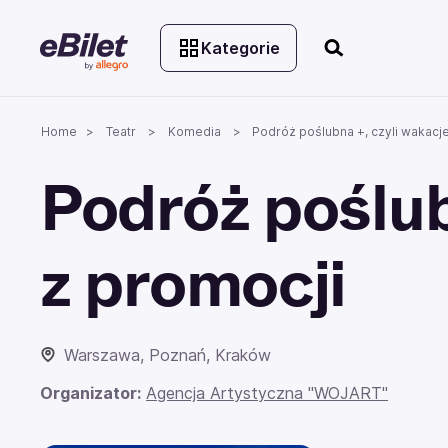
Kategorie
Home
Teatr
Komedia
Podróż poślubna +, czyli wakacje
Podróż poślub
z promocji
Warszawa, Poznań, Kraków
Organizator:
Agencja Artystyczna "WOJART"