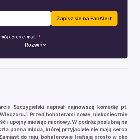
Zapisz się na FanAlert
mój adres e-mail.
Rozwiń
arcin Szczygielski napisał najnowszą komedię pt.
Wieczoru..”.
Przed bohaterami nowe, niekoniecznie
ość i upojny miesiąc miodowy. W podróż poślubną na
ła panna młoda, której przyjaciele nie mają serca
Zamiast do raju, bohaterowie trafiają prosto w oko