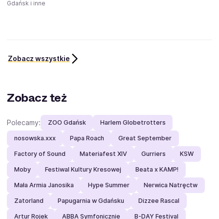
Gdańsk i inne
Zobacz wszystkie
Zobacz też
Polecamy:
ZOO Gdańsk
Harlem Globetrotters
nosowska.xxx
Papa Roach
Great September
Factory of Sound
Materiafest XIV
Gurriers
KSW
Moby
Festiwal Kultury Kresowej
Beata x KAMP!
Mała Armia Janosika
Hype Summer
Nerwica Natręctw
Zatorland
Papugarnia w Gdańsku
Dizzee Rascal
Artur Rojek
ABBA Symfonicznie
B-DAY Festival