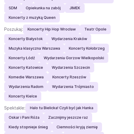
SDM
Opiekunka na zabój
JIMEK
Koncerty z muzyką Queen
Poszukaj:
Koncerty Hip Hop Wrocław
Teatr Opole
Koncerty Białystok
Wydarzenia Kraków
Muzyka klasyczna Warszawa
Koncerty Kołobrzeg
Koncerty Łódź
Wydarzenia Gorzow Wielkopolski
Koncerty Katowice
Wydarzenia Szczecin
Komedie Warszawa
Koncerty Rzeszów
Wydarzenia Radom
Wydarzenia Trójmiasto
Koncerty Kielce
Spektakle:
Halo tu Bielicka! Czyli być jak Hanka
Oskar i Pani Róża
Zacznijmy jeszcze raz
Kiedy stopnieje śnieg
Ciemności kryją ziemię