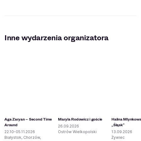
Inne wydarzenia organizatora
Aga Zaryan – Second Time
Maryla Rodowicz i goście
Halina Mlynkowa
Around
„Śląsk”
26.09.2026
22.10-05.11.2026
Ostrów Wielkopolski
13.09.2026
Białystok, Chorzów,
Żywiec