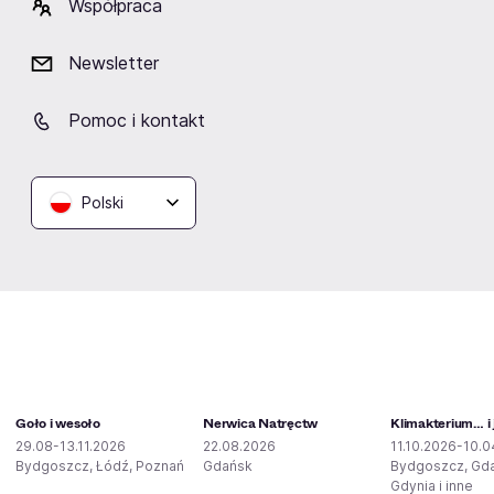
Współpraca
Jan Peszek
Newsletter
Pomoc i kontakt
Podobne wydarzenia
Polski
Goło i wesoło
Nerwica Natręctw
Klimakterium… i 
29.08-13.11.2026
22.08.2026
11.10.2026-10.0
Bydgoszcz, Łódź, Poznań
Gdańsk
Bydgoszcz, Gd
Gdynia i inne