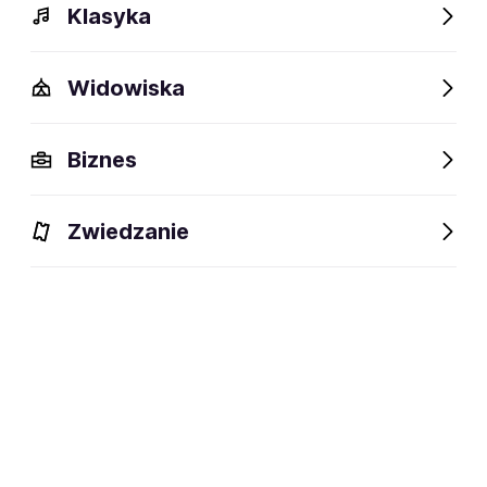
Klasyka
Widowiska
Biznes
Zwiedzanie
Dlaczego warto?
O wydarzeniu
Artyści
Lokalizac
Dlaczego warto?