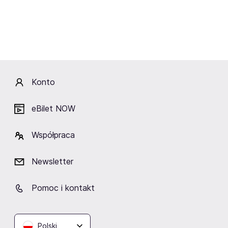
Lokalizacja
Konto
Studio Transcolor
eBilet NOW
Warszawa
Współpraca
Newsletter
Podobne wydarzenia
Pomoc i kontakt
Polski