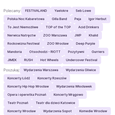
Polecamy:
FESTIVALAND
Yaelokre
Seb Lowe
Polska Noc Kabaretowa
Gilla Band
Peja
Igor Herbut
To Jest Niemożliwe
TOP of the TOP
Acid Drinkers
Nerwica Natręctw
ZOO Warszawa
JWP
Khalid
Rockowizna Festiwal
ZOO Wrocław
Deep Purple
Mandoria
Otsochodzi - RIOTT
Pozytywni
Gurriers
JIMEK
RUSH
Hot Wheels
Undercover Festival
Poszukaj:
Wydarzenia Warszawa
Wydarzenia Gliwice
Koncerty Łódź
Koncerty Rzeszów
Koncerty Hip Hop Wrocław
Wydarzenia Włocławek
Opera i operetka Poznań
Koncerty Mrągowo
Teatr Poznań
Teatr dla dzieci Katowice
Koncerty Wrocław
Wydarzenia Sopot
Komedie Wrocław