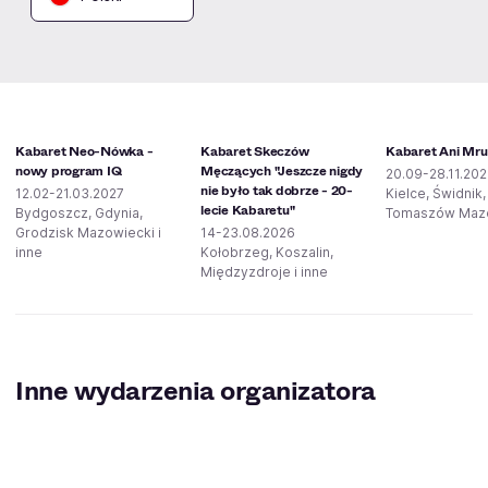
Kabaret Neo-Nówka -
Kabaret Skeczów
Kabaret Ani Mr
nowy program IQ
Męczących "Jeszcze nigdy
20.09-28.11.20
nie było tak dobrze - 20-
12.02-21.03.2027
Kielce, Świdnik,
lecie Kabaretu"
Bydgoszcz, Gdynia,
Tomaszów Maz
Grodzisk Mazowiecki i
14-23.08.2026
inne
Kołobrzeg, Koszalin,
Międzyzdroje i inne
Inne wydarzenia organizatora