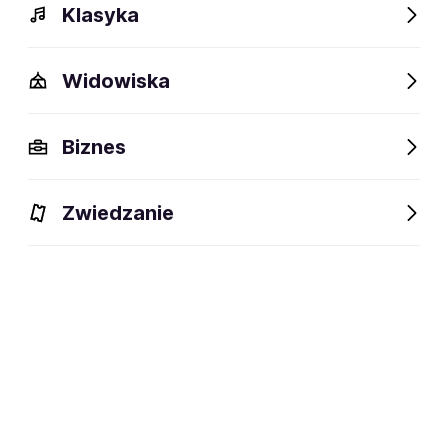
Klasyka
Widowiska
Biznes
Zwiedzanie
Dlaczego warto?
O wydarzeniu
Lokalizacja
Dlaczego warto?