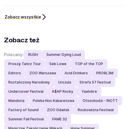
Zobacz wszystkie
Zobacz też
Polecamy:
RUSH
Summer Dying Loud
Proszę Tańcz Tour
Seb Lowe
TOP of the TOP
Editors
ZOO Warszawa
Acid Drinkers
PRO8L3M
Roztańczony Narodowy
Urszula
Strefa 57 Festival
Undercover Festival
A$AP Rocky
Yaelokre
Mandoria
Polska Noc Kabaretowa
Otsochodzi - RIOTT
Factory of Sound
ZOO Gdańsk
Rockowizna Festiwal
Summer Fall Festival
FAME 32
Magiczne Zakończenie Wakacji
Hype Summer