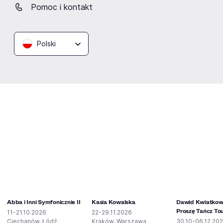
Pomoc i kontakt
Opera Leśna
Hala COS Torwar
Sopot
Warszawa
Polski
Podobne wydarzenia
Abba i Inni Symfonicznie II
Kasia Kowalska
Dawid Kwiatkows
Proszę Tańcz To
11-21.10.2026
22-29.11.2026
Ciechanów, Łódź,
Kraków, Warszawa
30.10-06.12.20