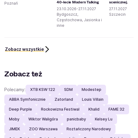
40-lecie Modern Talking
scenicznej.
Poznań
23.10.2026-27.11.2027
27.11.2027
Bydgoszcz,
Szczecin
Częstochowa, Jasionka i
inne
Zobacz wszystkie
Zobacz też
Polecamy:
XTB KSW 122
SDM
Modestep
ABBA Symfonicznie
Zatorland
Louis Villain
Deep Purple
Rockowizna Festiwal
Khalid
FAME 32
Moby
Wiktor Waligóra
panicbaby
Kelsey Lu
JIMEK
ZOO Warszawa
Roztańczony Narodowy