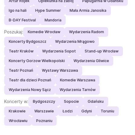
Artur Rojek
Opiekunka na zabój
Papugarnia w Gdańsku
Igo na hali
Hype Summer
Mała Armia Janosika
B-DAY Festival
Mandoria
Poszukaj:
Komedie Wrocław
Wydarzenia Radom
Koncerty Bydgoszcz
Wydarzenia Mrągowo
Teatr Kraków
Wydarzenia Sopot
Stand-up Wrocław
Koncerty Gorzow Wielkopolski
Wydarzenia Gliwice
Teatr Poznań
Wystawy Warszawa
Teatr dla dzieci Poznań
Komedie Warszawa
Wydarzenia Nowy Sącz
Wydarzenia Tarnów
Koncerty w:
Bydgoszczy
Sopocie
Gdańsku
Krakowie
Warszawie
Łodzi
Gdyni
Toruniu
Wrocławiu
Poznaniu