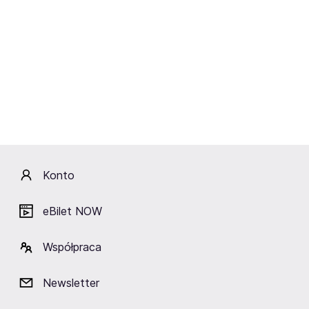
Usłyszycie na żywo największe przeboje wszech
czasów:
Felicita", „Sempre sempre", „Liberta, „Ci Sara”,
"Sharzan”, „Sara Perche Ti Amo”, „Mamma Maria”,
„Acapulco” „Voulez Vous Dancer”, „Made in Italy”,
„Piccolo Amore” i wiele innych.
To więcej niż koncert – to celebracja włoskiej
kultury, miłości i radości życia!
Poczujcie ciepło
śródziemnomorskiego słońca w sercu stolicy.
Konto
eBilet NOW
Lokalizacja
Współpraca
Newsletter