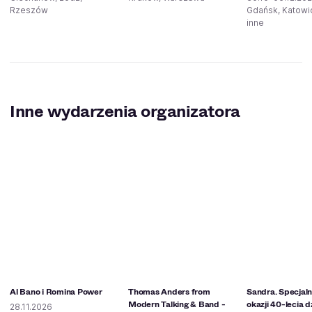
Rzeszów
Gdańsk, Katowic
inne
Inne wydarzenia organizatora
Al Bano i Romina Power
Thomas Anders from
Sandra. Specjaln
Modern Talking & Band -
okazji 40-lecia d
28.11.2026