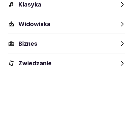
Klasyka
Widowiska
Biznes
Zwiedzanie
Bilety
Dlaczego warto?
O wydarzeniu
Lokalizacj
BILETY