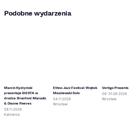
Podobne wydarzenia
Marcin Kydryński
Ethno Jazz Festival: Wojtek
Vertigo Presents
prezentuje SIESTA w
Mazolewski Solo
09-31.08.2026
drodze: Branford Marsalis
04.11.2026
Wrocław
& Dianne Reeves
Wrocław
08.11.2026
Katowice