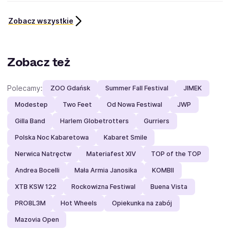
Zobacz wszystkie
Zobacz też
Polecamy:
ZOO Gdańsk
Summer Fall Festival
JIMEK
Modestep
Two Feet
Od Nowa Festiwal
JWP
Gilla Band
Harlem Globetrotters
Gurriers
Polska Noc Kabaretowa
Kabaret Smile
Nerwica Natręctw
Materiafest XIV
TOP of the TOP
Andrea Bocelli
Mała Armia Janosika
KOMBII
XTB KSW 122
Rockowizna Festiwal
Buena Vista
PRO8L3M
Hot Wheels
Opiekunka na zabój
Mazovia Open