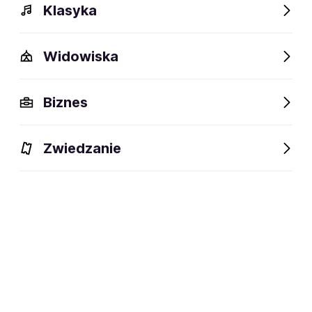
Klasyka
Widowiska
Biznes
Zwiedzanie
Dlaczego warto?
O wydarzeniu
Lokalizacja
Dlaczego warto?