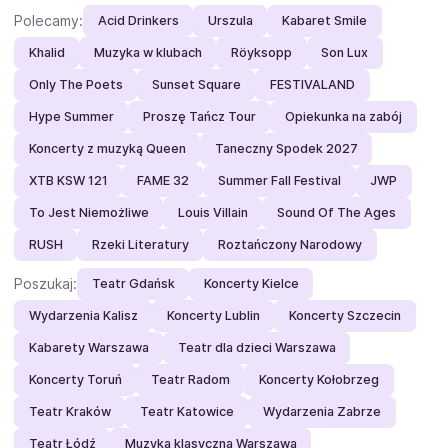
Polecamy:
Acid Drinkers
Urszula
Kabaret Smile
Khalid
Muzyka w klubach
Röyksopp
Son Lux
Only The Poets
Sunset Square
FESTIVALAND
Hype Summer
Proszę Tańcz Tour
Opiekunka na zabój
Koncerty z muzyką Queen
Taneczny Spodek 2027
XTB KSW 121
FAME 32
Summer Fall Festival
JWP
To Jest Niemożliwe
Louis Villain
Sound Of The Ages
RUSH
Rzeki Literatury
Roztańczony Narodowy
Poszukaj:
Teatr Gdańsk
Koncerty Kielce
Wydarzenia Kalisz
Koncerty Lublin
Koncerty Szczecin
Kabarety Warszawa
Teatr dla dzieci Warszawa
Koncerty Toruń
Teatr Radom
Koncerty Kołobrzeg
Teatr Kraków
Teatr Katowice
Wydarzenia Zabrze
Teatr Łódź
Muzyka klasyczna Warszawa