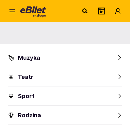
Home
Muzyka
Jazz i Blues
Jazz na 28. piętrze : Grégory
Privat
Jazz na 28. piętrze : Grégory
Privat
Muzyka
Warszawa
Teatr
Organizator:
SVITLO CONCERT Sp. z o.o.
Sport
FanAlert
Rodzina