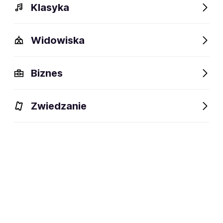
Klasyka
Widowiska
Biznes
Zwiedzanie
Dlaczego warto?
O wydarzeniu
Lokalizacja
Dlaczego warto?