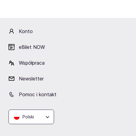
Lokalizacja
Konto
eBilet NOW
Sky Hall by Svitlo Concert
Współpraca
Warszawa
Newsletter
Pomoc i kontakt
Podobne wydarzenia
Polski