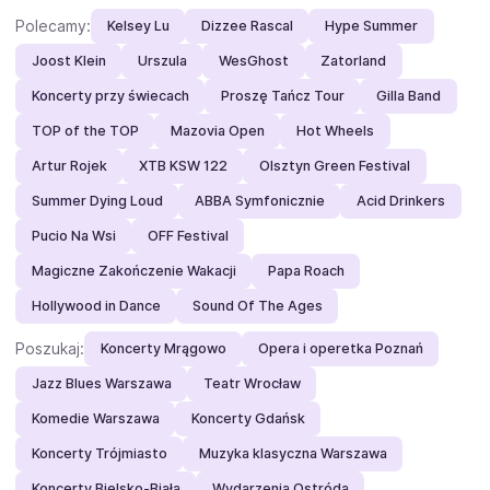
Polecamy:
Kelsey Lu
Dizzee Rascal
Hype Summer
Joost Klein
Urszula
WesGhost
Zatorland
Koncerty przy świecach
Proszę Tańcz Tour
Gilla Band
TOP of the TOP
Mazovia Open
Hot Wheels
Artur Rojek
XTB KSW 122
Olsztyn Green Festival
Summer Dying Loud
ABBA Symfonicznie
Acid Drinkers
Pucio Na Wsi
OFF Festival
Magiczne Zakończenie Wakacji
Papa Roach
Hollywood in Dance
Sound Of The Ages
Poszukaj:
Koncerty Mrągowo
Opera i operetka Poznań
Jazz Blues Warszawa
Teatr Wrocław
Komedie Warszawa
Koncerty Gdańsk
Koncerty Trójmiasto
Muzyka klasyczna Warszawa
Koncerty Bielsko-Biała
Wydarzenia Ostróda