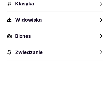
Klasyka
Widowiska
Biznes
Zwiedzanie
Dlaczego warto?
O wydarzeniu
Lokalizacja
Dlaczego warto?